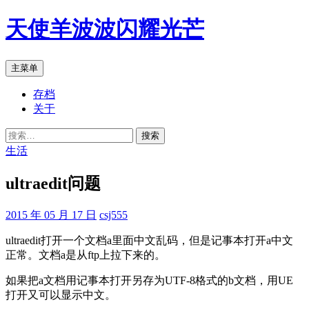
跳
天使羊波波闪耀光芒
至
正
文
搜
主菜单
索
存档
关于
搜
索：
生活
ultraedit问题
2015 年 05 月 17 日
csj555
ultraedit打开一个文档a里面中文乱码，但是记事本打开a中文
正常。文档a是从ftp上拉下来的。
如果把a文档用记事本打开另存为UTF-8格式的b文档，用UE
打开又可以显示中文。