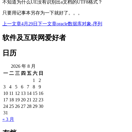
不知道为什么UE没有识别出a文档的UTF8格式？
只要用记事本另存为一下就好了。。。
上一文章
4月29日
下一文章
oracle数据库对象-序列
文
章
软件及互联网爱好者
导
日历
航
2026 年 8 月
一
二
三
四
五
六
日
1
2
3
4
5
6
7
8
9
10
11
12
13
14
15
16
17
18
19
20
21
22
23
24
25
26
27
28
29
30
31
« 3 月