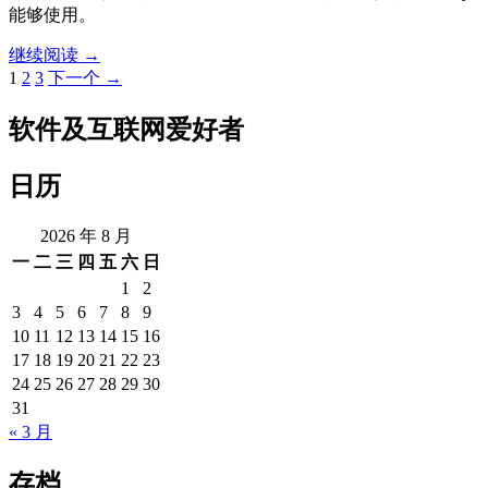
能够使用。
MySQL
继续阅读
→
的
文
1
2
3
下一个 →
Query
章
Cache
软件及互联网爱好者
导
优
化
航
日历
2026 年 8 月
一
二
三
四
五
六
日
1
2
3
4
5
6
7
8
9
10
11
12
13
14
15
16
17
18
19
20
21
22
23
24
25
26
27
28
29
30
31
« 3 月
存档