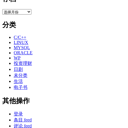
存
档
分类
C/C++
LINUX
MYSQL
ORACLE
WP
投资理财
日剧
未分类
生活
电子书
其他操作
登录
条目 feed
评论 feed