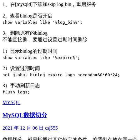
1、在[mysqld]下添加skip-log-bin，重启服务
行
锁
2、查看binlog是否开启
和
show variables like '%log_bin%';
间
隙
3、删除原有的binlog
锁
不能直接删，要通过设置过期时间删除
1）显示binlog的过期时间
show variables like '%expire%';
2）设置过期时间
set global binlog_expire_logs_seconds=60*60*24;
3）手动刷新日志
flush logs;
MYSQL
MySQL数据切分
2021 年 12 月 06 日
csj555
数据切分，就是指通过某种特定的条件，将我们存放在同一个