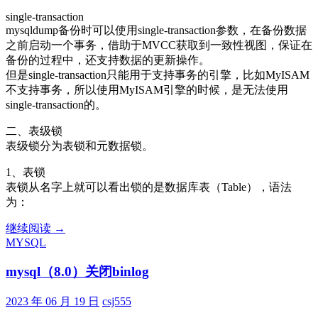
single-transaction
mysqldump备份时可以使用single-transaction参数，在备份数据
之前启动一个事务，借助于MVCC获取到一致性视图，保证在
备份的过程中，还支持数据的更新操作。
但是single-transaction只能用于支持事务的引擎，比如MyISAM
不支持事务，所以使用MyISAM引擎的时候，是无法使用
single-transaction的。
二、表级锁
表级锁分为表锁和元数据锁。
1、表锁
表锁从名字上就可以看出锁的是数据库表（Table），语法
为：
MySQL
继续阅读
→
数
MYSQL
据
mysql（8.0）关闭binlog
库
锁
—
2023 年 06 月 19 日
csj555
（三）