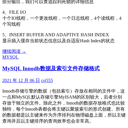
部分输出，我们可以查追踪到死锁的详细信息
4、FILE I/O
十个IO线程，一个更改线程，一个日志线程，4个读线程，4
个写线程
5、INSERT BUFFER AND ADAPTIVE HASH INDEX
显示插入缓存当前状态信息以及自适应Hash Index的状态
MySQL
继续阅读
→
Innodb
MYSQL
性
能
MySQL Innodb数据及索引文件存储格式
监
控
2021 年 12 月 06 日
csj555
Innodb存储引擎的数据（包括索引）存放在相同的文件中，这
一点和MySQL默认存储引擎MyISAM的区别较大，后者分别
存放于独立的文件。除此之外，Innodb的数据存放格式也比较
独特，每个Innodb表都会将主键以聚簇索引的形式创建。所有
的数据都是以主键来作为升序排列在物理磁盘上面，所以主键
查询并且以主键排序的查询效率也会非常高。