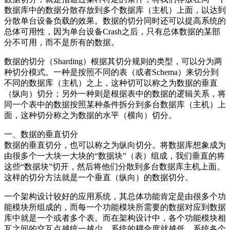
数据库中的数据分散存放到多个数据库（主机）上面，以达到
分散单台设备负载的效果。数据的切分同时还可以提高系统的
总体可用性，因为单台设备Crash之后，只有总体数据的某部
分不可用，而不是所有的数据。
数据的切分（Sharding）根据其切分规则的类型，可以分为两
种切分模式。一种是按照不同的表（或者Schema）来切分到
不同的数据库（主机）之上，这种切可以称之为数据的垂直
（纵向）切分；另外一种则是根据表中的数据的逻辑关系，将
同一个表中的数据按照某种条件拆分到多台数据库（主机）上
面，这种切分称之为数据的水平（横向）切分。
一、数据的垂直切分
数据的垂直切分，也可以称之为纵向切分。将数据库想象成为
由很多个一大块一大块的“数据块”（表）组成，我们垂直的将
这些“数据块”切开，然后将他们分散到多台数据库主机上面。
这样的切分方法就是一个垂直（纵向）的数据切分。
一个架构设计较好的应用系统，其总体功能肯定是由很多个功
能模块所组成的，而每一个功能模块所需要的数据对应到数据
库中就是一个或者多个表。而在架构设计中，各个功能模块相
互之间的交互点越统一越少，系统的耦合度就越低，系统各个