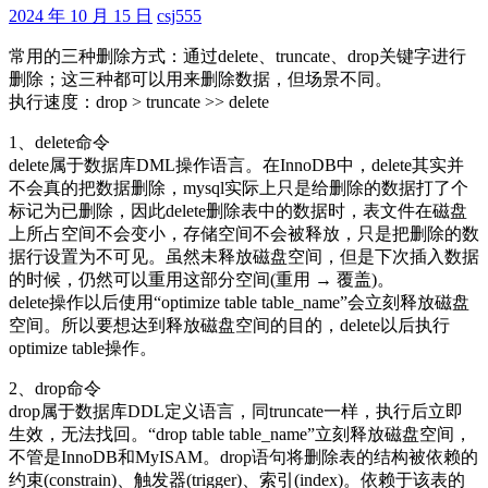
达
2024 年 10 月 15 日
csj555
式
常用的三种删除方式：通过delete、truncate、drop关键字进行
删除；这三种都可以用来删除数据，但场景不同。
执行速度：drop > truncate >> delete
1、delete命令
delete属于数据库DML操作语言。在InnoDB中，delete其实并
不会真的把数据删除，mysql实际上只是给删除的数据打了个
标记为已删除，因此delete删除表中的数据时，表文件在磁盘
上所占空间不会变小，存储空间不会被释放，只是把删除的数
据行设置为不可见。虽然未释放磁盘空间，但是下次插入数据
的时候，仍然可以重用这部分空间(重用 → 覆盖)。
delete操作以后使用“optimize table table_name”会立刻释放磁盘
空间。所以要想达到释放磁盘空间的目的，delete以后执行
optimize table操作。
2、drop命令
drop属于数据库DDL定义语言，同truncate一样，执行后立即
生效，无法找回。“drop table table_name”立刻释放磁盘空间，
不管是InnoDB和MyISAM。drop语句将删除表的结构被依赖的
约束(constrain)、触发器(trigger)、索引(index)。依赖于该表的