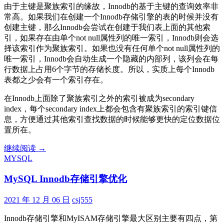
由于主键是聚族索引的缘故，Innodb的基于主键的查询效率非
常高。如果我们在创建一个Innodb存储引擎的表的时候并没有
创建主键，那么Innodb会尝试在创建于我们表上面的其他索
引，如果存在由单个not null属性列的唯一索引，Innodb则会选
择该索引作为聚族索引。如果也没有任何单个not null属性列的
唯一索引，Innodb会自动生成一个隐藏的内部列，该列会在每
行数据上占用6个字节的存储长度。所以，实质上每个Innodb
表都之少会有一个索引存在。
在Innodb上面除了聚族索引之外的索引被成为secondary
index，每个secondary index上都会包含有聚族索引的索引键信
息，方便通过其他索引查找数据的时候能够更快的定位数据位
置所在。
MySQL
继续阅读
→
Innodb
MYSQL
数
据
MySQL Innodb存储引擎优化
及
索
2021 年 12 月 06 日
csj555
引
Innodb存储引擎和MyISAM存储引擎最大区别主要有四点，第
文