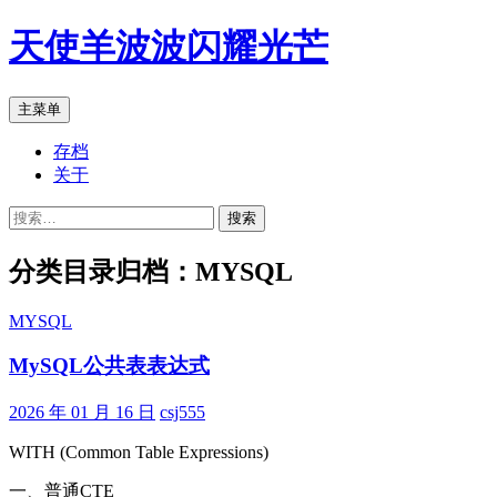
跳
天使羊波波闪耀光芒
至
正
文
搜
主菜单
索
存档
关于
搜
索：
分类目录归档：MYSQL
MYSQL
MySQL公共表表达式
2026 年 01 月 16 日
csj555
WITH (Common Table Expressions)
一、普通CTE