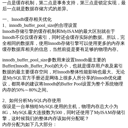
一点是缓存机制，第二点是事务支持，第三点是锁定实现，最
件
后一点就是数据存储方式的差异。
存
储
一、Innodb缓存相关优化
格
1、innodb_buffer_pool_size的合理设置
式
Innodb存储引擎的缓存机制和MyISAM的最大区别就在于
Innodb不仅仅缓存索引，同时还会缓存实际的数据。所以，完
全相同的数据库，使用Innodb存储引擎可以使用更多的内存来
缓存数据库相关的信息，当然前提是要有足够的物理内存。
innodb_buffer_pool_size参数用来设置Innodb最主要的
Buffer(Innodb_Buffer_Pool)的大小，也就是缓存用户表及索引
数据的最主要缓存空间，对Innodb整体性能影响也最大。无论
是MySQL官方手册还是网络上很多人所分享的Innodb优化建
议，都简单的建议将Innodb的Buffer Pool设置为整个系统物理
内存的50%～80%之间。
2、如何分析MySQL内存使用
假设是一台单独给MySQL使用的主机，物理内存总大小为
8G，MySQL最大连接数为500，同时还使用了MyISAM存储引
擎，这时候我们的整体内存该如何分配呢？
内存分配为如下几大部分：