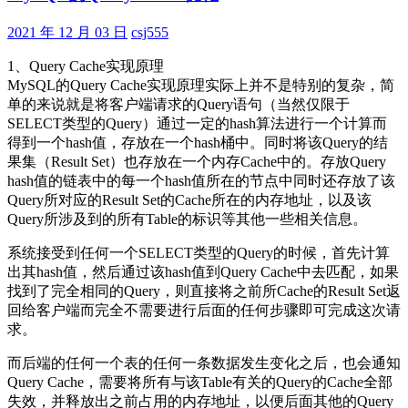
引
擎
2021 年 12 月 03 日
csj555
优
1、Query Cache实现原理
化
MySQL的Query Cache实现原理实际上并不是特别的复杂，简
单的来说就是将客户端请求的Query语句（当然仅限于
SELECT类型的Query）通过一定的hash算法进行一个计算而
得到一个hash值，存放在一个hash桶中。同时将该Query的结
果集（Result Set）也存放在一个内存Cache中的。存放Query
hash值的链表中的每一个hash值所在的节点中同时还存放了该
Query所对应的Result Set的Cache所在的内存地址，以及该
Query所涉及到的所有Table的标识等其他一些相关信息。
系统接受到任何一个SELECT类型的Query的时候，首先计算
出其hash值，然后通过该hash值到Query Cache中去匹配，如果
找到了完全相同的Query，则直接将之前所Cache的Result Set返
回给客户端而完全不需要进行后面的任何步骤即可完成这次请
求。
而后端的任何一个表的任何一条数据发生变化之后，也会通知
Query Cache，需要将所有与该Table有关的Query的Cache全部
失效，并释放出之前占用的内存地址，以便后面其他的Query