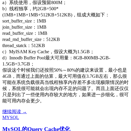
a）系统使用，假设预留800M；
b）线程独享，约2GB=500*
(1MB+1MB+1MB+512KB+512KB)，组成大概如下：
sort_buffer_size：1MB
join_buffer_size：1MB
read_buffer_size：1MB
read_rnd_buffer_size：512KB
thread_statck：512KB
c）MyISAM Key Cache，假设大概为1.5GB；
d）Innodb Buffer Pool最大可用量：8GB-800MB-2GB-
1.5GB=3.7GB；
假设这个时候我们还按照50%～80%的建议来设置，最小也是
4GB，而通过上面的估算，最大可用值在3.7GB左右，那么很
可能在系统负载很高当线程独享内存差不多出现极限情况的时
候，系统很可能就会出现内存不足的问题了。而且上面还仅仅
只是列出了一些使用内存较大的地方，如果进一步细化，很可
能可用内存会更少。
MySQL
继续阅读
→
Innodb
MYSQL
存
储
MySQL的Query Cache优化