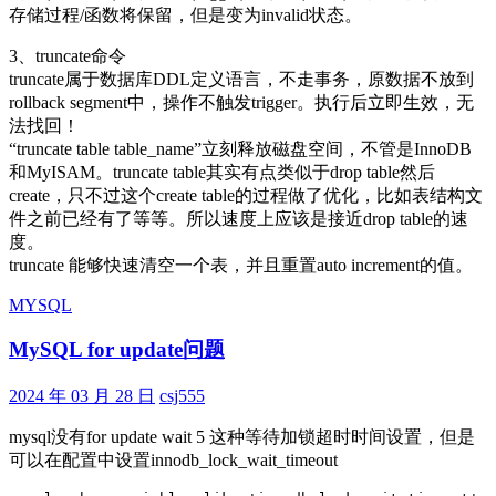
存储过程/函数将保留，但是变为invalid状态。
3、truncate命令
truncate属于数据库DDL定义语言，不走事务，原数据不放到
rollback segment中，操作不触发trigger。执行后立即生效，无
法找回！
“truncate table table_name”立刻释放磁盘空间，不管是InnoDB
和MyISAM。truncate table其实有点类似于drop table然后
create，只不过这个create table的过程做了优化，比如表结构文
件之前已经有了等等。所以速度上应该是接近drop table的速
度。
truncate 能够快速清空一个表，并且重置auto increment的值。
MYSQL
MySQL for update问题
2024 年 03 月 28 日
csj555
mysql没有for update wait 5 这种等待加锁超时时间设置，但是
可以在配置中设置innodb_lock_wait_timeout