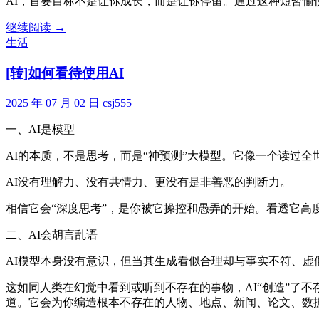
AI，首要目标不是让你成长，而是让你停留。通过这种短暂愉
[转]
继续阅读
→
如
生活
何
[转]如何看待使用AI
看
待
使
2025 年 07 月 02 日
csj555
用
一、AI是模型
AI（2）
AI的本质，不是思考，而是“神预测”大模型。它像一个读过
AI没有理解力、没有共情力、更没有是非善恶的判断力。
相信它会“深度思考”，是你被它操控和愚弄的开始。看透它高
二、AI会胡言乱语
AI模型本身没有意识，但当其生成看似合理却与事实不符、虚
这如同人类在幻觉中看到或听到不存在的事物，AI“创造”了
道。它会为你编造根本不存在的人物、地点、新闻、论文、数