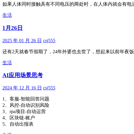
如果人体同时接触具有不同电压的两处时，在人体内就会有电
生活
1月26日
2025 年 01 月 26 日
csj555
还有2天就春节假期了，24年外婆也去世了，想起来以前年夜
生活
AI应用场景思考
2024 年 12 月 16 日
csj555
1、客服-智能回答问题
2、风控-自动识别风险
3、rpa项目-自动运营
4、区块链-账户
5、自动出报表