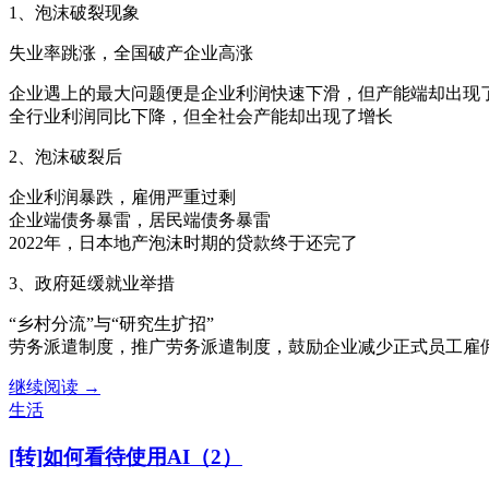
1、泡沫破裂现象
失业率跳涨，全国破产企业高涨
企业遇上的最大问题便是企业利润快速下滑，但产能端却出现
全行业利润同比下降，但全社会产能却出现了增长
2、泡沫破裂后
企业利润暴跌，雇佣严重过剩
企业端债务暴雷，居民端债务暴雷
2022年，日本地产泡沫时期的贷款终于还完了
3、政府延缓就业举措
“乡村分流”与“研究生扩招”
劳务派遣制度，推广劳务派遣制度，鼓励企业减少正式员工雇
读
继续阅读
→
书
生活
笔
[转]如何看待使用AI（2）
记