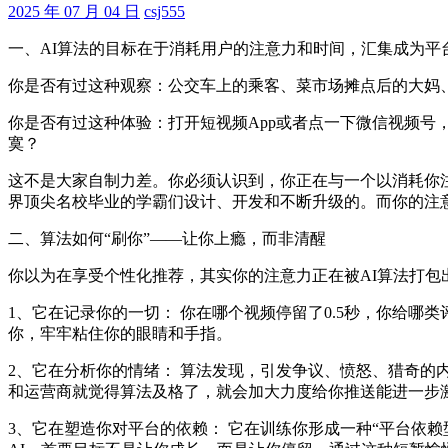
2025 年 07 月 04 日
csj555
一、AI算法的目标在于消耗用户的注意力和时间，汇集成为平
你是否有过这种观察：公交车上的乘客、菜市场摊点后的大妈
你是否有过这种体验：打开短视频App或者点一下微信视频号
寞？
这不是大家自制力差。你必须认识到，你正在与一个以消耗你注
界顶尖名校毕业的学霸们设计、开发和不断升级的。而你的注
二、算法如何“刷你”——让你上瘾，而非清醒
你以为在享受个性化推荐，其实你的注意力正在被AI算法打包
1、它在记录你的一切： 你在哪个视频停留了0.5秒，你给
你，牢牢粘住你的眼睛和手指。
2、它在分析你的情绪： 算法发现，引发争议、愤怒、猎奇的
和运营商就觉得算法及格了，就会加大力度给你推送能进一步
3、它在塑造你对平台的依赖： 它在训练你形成一种“平台依