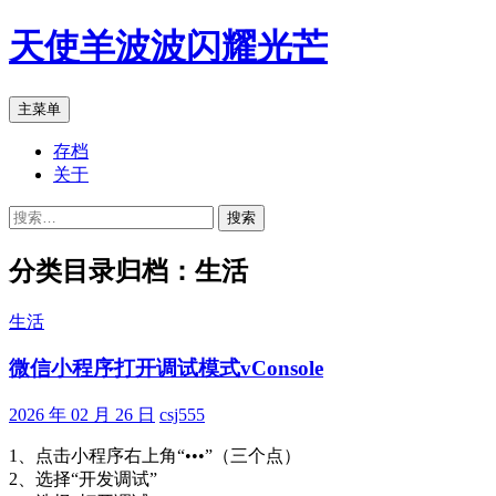
跳
天使羊波波闪耀光芒
至
正
文
搜
主菜单
索
存档
关于
搜
索：
分类目录归档：生活
生活
微信小程序打开调试模式vConsole
2026 年 02 月 26 日
csj555
1、点击小程序右上角“•••”（三个点）
2、选择“开发调试”