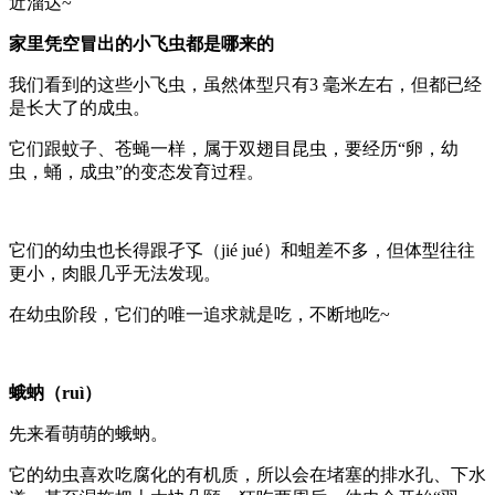
近溜达~
家里凭空冒出的小飞虫都是哪来的
我们看到的这些小飞虫，虽然体型只有3 毫米左右，但都已经
是长大了的成虫。
它们跟蚊子、苍蝇一样，属于双翅目昆虫，要经历“卵，幼
虫，蛹，成虫”的变态发育过程。
它们的幼虫也长得跟孑孓（jié jué）和蛆差不多，但体型往往
更小，肉眼几乎无法发现。
在幼虫阶段，它们的唯一追求就是吃，不断地吃~
蛾蚋（ruì）
先来看萌萌的蛾蚋。
它的幼虫喜欢吃腐化的有机质，所以会在堵塞的排水孔、下水