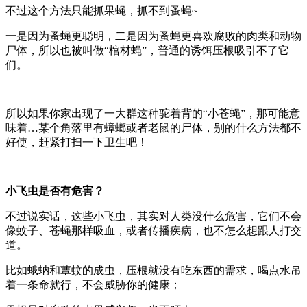
不过这个方法只能抓果蝇，抓不到蚤蝇~
一是因为蚤蝇更聪明，二是因为蚤蝇更喜欢腐败的肉类和动物
尸体，所以也被叫做“棺材蝇”，普通的诱饵压根吸引不了它
们。
所以如果你家出现了一大群这种驼着背的“小苍蝇”，那可能意
味着…某个角落里有蟑螂或者老鼠的尸体，别的什么方法都不
好使，赶紧打扫一下卫生吧！
小飞虫是否有危害？
不过说实话，这些小飞虫，其实对人类没什么危害，它们不会
像蚊子、苍蝇那样吸血，或者传播疾病，也不怎么想跟人打交
道。
比如蛾蚋和蕈蚊的成虫，压根就没有吃东西的需求，喝点水吊
着一条命就行，不会威胁你的健康；