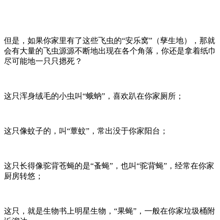
但是，如果你家里有了这些飞虫的“安乐窝”（孳生地），那就
会有大量的飞虫源源不断地出现在各个角落，你还是拿着纸巾
尽可能地一只只摁死？
这只浑身绒毛的小虫叫“蛾蚋”，喜欢趴在你家厕所；
这只像蚊子的，叫“蕈蚊”，常出没于你家阳台；
这只长得像驼背苍蝇的是“蚤蝇”，也叫“驼背蝇”，经常在你家
厨房转悠；
这只，就是生物书上明星生物，“果蝇”，一般在你家垃圾桶附