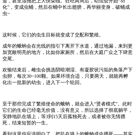
道，甚至湿拖把上大快朵颐。狂吃两周后，幼虫会开始“羽
化”，变成虫蛹，然后在蛹中长出翅膀，再华丽变身，破蛹成
虫~
这时候，它们的虫生目标就变成了交配和繁殖。
成年的蛾蚋会在光线的指引下离开下水道，通过地漏，来到更
加宽敞明亮的地方，比如你家厕所，然后在大庭广众之下肆意
交尾。
欢愉结束后，雌虫会挑选阴暗潮湿、有凝胶状污垢的角落产下
虫卵，每次30~100颗。如果环境合适，只要两天，就能再孵
化出一批新的幼虫，进入下一个轮回。
至于那些完成了繁殖使命的蛾蚋，就会进入“贤者模式”。此时
它们的生命已经毫无价值，没有意义，所以选择了彻底躺平，
安静地趴在墙上，等3到15天后孤独死去，或者被你无情摁
死，结束短暂的一生。
看到这里你应该明白了，把趴在墙上的蛾蚋成虫摁死——其实