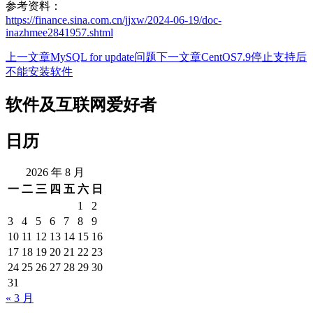
参考资料：
https://finance.sina.com.cn/jjxw/2024-06-19/doc-
inazhmee2841957.shtml
上一文章
MySQL for update问题
下一文章
CentOS7.9停止支持后
文
不能安装软件
章
软件及互联网爱好者
导
航
日历
2026 年 8 月
一
二
三
四
五
六
日
1
2
3
4
5
6
7
8
9
10
11
12
13
14
15
16
17
18
19
20
21
22
23
24
25
26
27
28
29
30
31
« 3 月