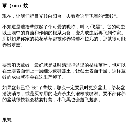
蕈（xùn）蚊
现在，让我们把目光转向阳台，去看看这里飞舞的“蕈蚊”。
不知道是谁给蕈蚊起了个可爱的昵称，叫“小飞黑”。它的幼虫
以土壤中的真菌和作物的根系为食，变为成虫后再飞到你家。
所以如果你家的花花草草都被你养得蔫不拉几的，那就很可能
养出蕈蚊。
要想消灭蕈蚊，最好就是及时清理掉盆里的枯枝落叶，也可以
在土壤表面铺上一层细沙或硅藻土，让盆土表面干燥，这样蕈
蚊的成虫就不会在这里产卵了。
如果盆栽已经“长”了蕈蚊，那么一定要及时更换盆土，给花盆
清洗消毒，或是买专用的花卉杀虫剂灌根或喷淋。要不然你养
的盆栽很快就会枯萎打蔫，小飞黑也会越飞越多。
果蝇