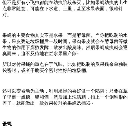
但不是所有小飞虫都能在幼虫阶段杀灭，比如果蝇幼虫的出生
点非常随意，可能在下水道、土里，甚至水果表面，很难针
对。
果蝇的主要食物其实不是水果，而是酵母菌。当你把吃剩的水
果，果皮丢进垃圾桶后一段时间，果肉果皮就会在酵母菌等微
生物的作用下腐败发酵，散发出酸臭味。然后果蝇成虫就会逐
臭而来，迫不及待地在烂水果里产卵~
所以对付果蝇的重点在于气味。比如把吃剩的瓜果残余单独装
袋密封，或者干脆买个密封性好的垃圾桶。
还可以变被动为主动，利用果蝇的喜好做一个陷阱：只要在瓶
子里倒一点糖、醋和酒，然后加上洗洁精，扣上一个倒锥形的
盖子，就能做出一款效果拔群的果蝇诱捕器~
蚤蝇