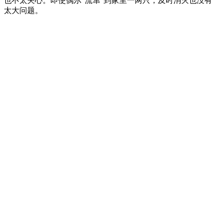
也不太关心。即使偶尔“流窜”到家里一两只，及时消灭也没有
太大问题。