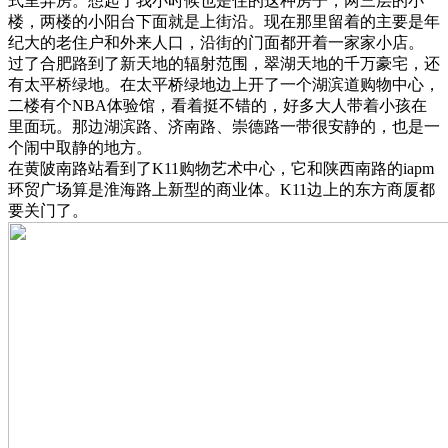
式里弄房。想起了我小时候也是住的这种房子，两三层的小
楼，两楼的小阳台下面就是上街沿。现在那里留着的主要是年
纪大的老住户和外来人口，沿街的门面都开着一家家小店。
过了合肥路到了新天地的辐射范围，翠湖天地的千万豪宅，还
有太平桥绿地。在太平桥绿地边上开了一个湖滨道购物中心，
二楼有个NBA体验馆，看着挺不错的，好多大人带着小孩在
里面玩。那边湖滨路、济南路、崇德路一带很安静的，也是一
个闹中取静的地方。
在黄陂南路站看到了K11购物艺术中心，它和陕西南路的iapm
环贸广场算是淮海路上新型的商业体。K11边上的东方商厦都
要关门了。