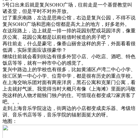
5号口出来后就是复兴SOHO广场，往前走是一个基督教堂叫
诸圣堂，但是平时不对外开放。
过了重庆南路，左边是思南公馆，右边是复兴公园，不得不说
复兴SOHO广场和思南公馆都是高大上的地方，好多老外。
在这段路上，边上就是一排一排的花园别墅或花园洋房，像重
庆公寓、花园公寓都是以前租借时候造的房子吧？
再往前走，什么是豪宅，像香山丽舍这样的房子，外面看看很
低调，实际里面应该很豪华？
继续往前就会看到街边有很多外贸小店、小吃店、酒吧、特色
饭店等等，就有一种市中心的感觉了。
复兴中路边上的学校也有很多，比如黄浦区卢湾二中心小学、
徐汇区第一中心小学、位育中学，都是很有历史的重点学校。
在上海交响乐团对面有两座洋房，黑石公寓和克莱门公寓，看
上去就好气派。我觉得当时大概只有像《上海滩》里面的冯敬
尧这样的人物才能独门独户的住。可惜现在都变成72家房客了
吧。。。
走到上海音乐学院这边，街两边的小店都变成卖乐器、考级培
训、音乐书店等等，音乐学院的辐射面挺大的呀。
地图：