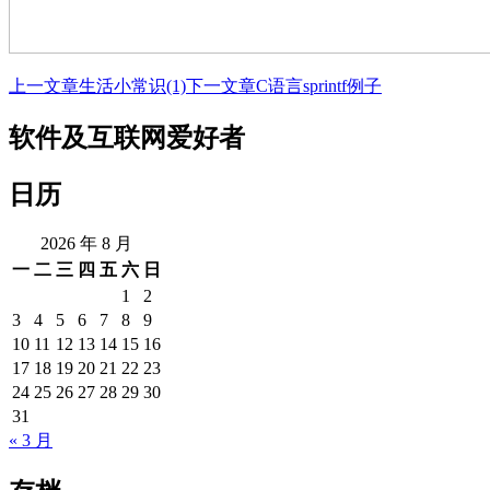
上一文章
生活小常识(1)
下一文章
C语言sprintf例子
文
章
软件及互联网爱好者
导
日历
航
2026 年 8 月
一
二
三
四
五
六
日
1
2
3
4
5
6
7
8
9
10
11
12
13
14
15
16
17
18
19
20
21
22
23
24
25
26
27
28
29
30
31
« 3 月