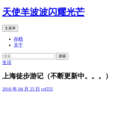
跳
天使羊波波闪耀光芒
至
正
文
搜
主菜单
索
存档
关于
搜
索：
生活
上海徒步游记（不断更新中。。。）
2016 年 04 月 25 日
csj555