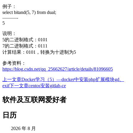
例子：
select bitand(5, 7) from dual;
———-
5
说明：
5的二进制格式：0101
7的二进制格式：0111
计算结果：0101，转换为十进制为5
参考资料：
htt
ps://blog.csdn.net/qq_25662627/article/details/81096605
上一文章
Docker学习（5）—docker中安装php扩展模块gd、
文
exif
下一文章
centos安装gitlab-ce
章
软件及互联网爱好者
导
航
日历
2026 年 8 月