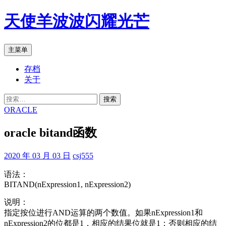
跳
天使羊波波闪耀光芒
至
正
文
搜
主菜单
索
存档
关于
搜
索：
ORACLE
oracle bitand函数
2020 年 03 月 03 日
csj555
语法：
BITAND(nExpression1, nExpression2)
说明：
指定按位进行AND运算的两个数值。如果nExpression1和
nExpression2的位都是1，相应的结果位就是1；否则相应的结