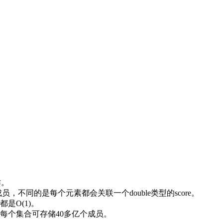
作。
成员，不同的是每个元素都会关联一个double类型的score。
是O(1)。
95），每个集合可存储40多亿个成员。