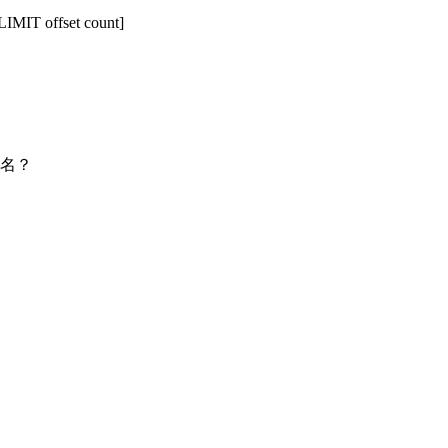
T offset count]
几名？