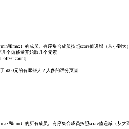
等于min和max）的成员。有序集合成员按照score值递增（从小到
t表示从第几个偏移量开始取几个元素
fset count]
5000元的有哪些人？人多的话分页查
等于max和min）的所有成员。有序集合成员按照score值递减（从