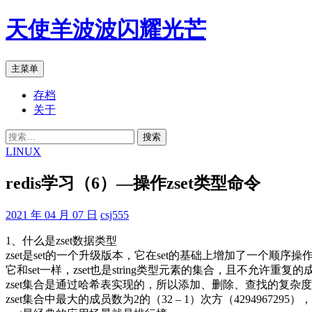
跳
天使羊波波闪耀光芒
至
正
文
搜
主菜单
索
存档
关于
搜
索：
LINUX
redis学习（6）—操作zset类型命令
2021 年 04 月 07 日
csj555
1、什么是zset数据类型
zset是set的一个升级版本，它在set的基础上增加了一个顺序操
它和set一样，zset也是string类型元素的集合，且不允许重复的
zset集合是通过哈希表实现的，所以添加、删除、查找的复杂度都
zset集合中最大的成员数为2的（32 – 1）次方（42949672