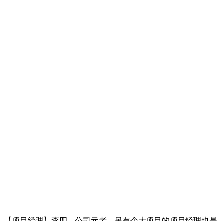
【项目经理】李四，公司元老，另有个大项目的项目经理也是