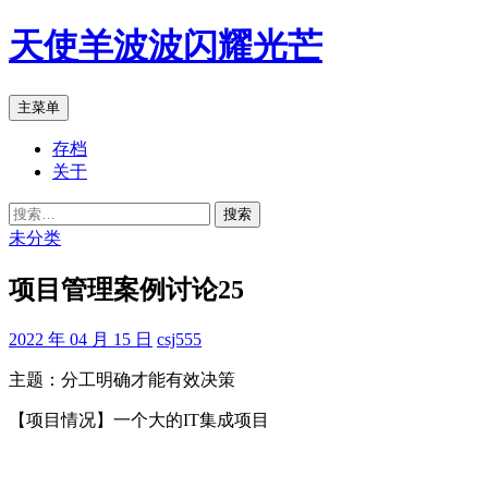
跳
天使羊波波闪耀光芒
至
正
文
搜
主菜单
索
存档
关于
搜
索：
未分类
项目管理案例讨论25
2022 年 04 月 15 日
csj555
主题：分工明确才能有效决策
【项目情况】一个大的IT集成项目