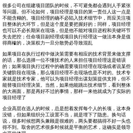
很多公司在组建项目团队的时候，不可避免都会遇到人手紧张
等问题。但不论如何，项目经理是项目的第一责任人这一点是
不能含糊的。项目经理的确不必陷入技术细节中，而应关注项
目整体的大环节，但是这个度是要把握好的；同样，项目经理
也可以不必长期呆在现场，但是他不能对项目进程和关键环节
失去把控；任命项目副经理或项目执行经理这一做法本身是值
得商榷的，决策权力一旦分散势必导致混乱
如果项目在执行过程中做决策需要有相应的技术背景来做支撑
的话，那么选择一位不懂技术的人来担任项目经理这是错误
的；如果项目执行过程中的确需要项目经理在现场或者说某些
关键阶段在现场，那么项目经理不去现场也是不对的。技术专
家就是技术专家，他可以为项目经理出谋划策提供支持，但不
能替项目经理决策。当然，如果他能跳出技术细节，看到整体
的大画面，那是再好不过的事情，那样一来他就成为了实际的
项目经理了
企业高层在选人的时候，总是想着发挥每个人的长项，这本身
没错，但如果组织分工设置不当，就是埋下了隐患。换句话
说，很多时候想两头兼顾是很难的，两头要都搞得不好一头也
得不到。取舍的艺术很多时候就是平衡的艺术，这确实是领导