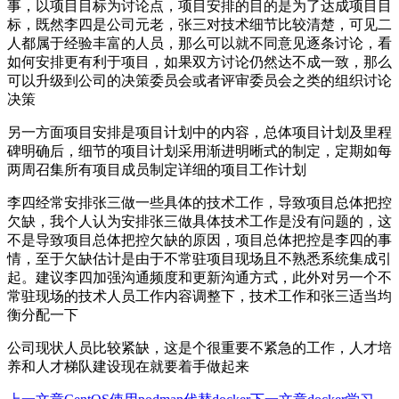
事，以项目目标为讨论点，项目安排的目的是为了达成项目目
标，既然李四是公司元老，张三对技术细节比较清楚，可见二
人都属于经验丰富的人员，那么可以就不同意见逐条讨论，看
如何安排更有利于项目，如果双方讨论仍然达不成一致，那么
可以升级到公司的决策委员会或者评审委员会之类的组织讨论
决策
另一方面项目安排是项目计划中的内容，总体项目计划及里程
碑明确后，细节的项目计划采用渐进明晰式的制定，定期如每
两周召集所有项目成员制定详细的项目工作计划
李四经常安排张三做一些具体的技术工作，导致项目总体把控
欠缺，我个人认为安排张三做具体技术工作是没有问题的，这
不是导致项目总体把控欠缺的原因，项目总体把控是李四的事
情，至于欠缺估计是由于不常驻项目现场且不熟悉系统集成引
起。建议李四加强沟通频度和更新沟通方式，此外对另一个不
常驻现场的技术人员工作内容调整下，技术工作和张三适当均
衡分配一下
公司现状人员比较紧缺，这是个很重要不紧急的工作，人才培
养和人才梯队建设现在就要着手做起来