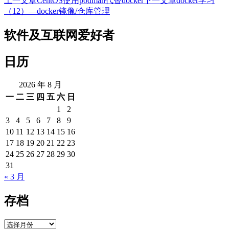
上一文章
CentOS使用podman代替docker
下一文章
docker学习
文
（12）—docker镜像/仓库管理
章
软件及互联网爱好者
导
航
日历
2026 年 8 月
一
二
三
四
五
六
日
1
2
3
4
5
6
7
8
9
10
11
12
13
14
15
16
17
18
19
20
21
22
23
24
25
26
27
28
29
30
31
« 3 月
存档
存