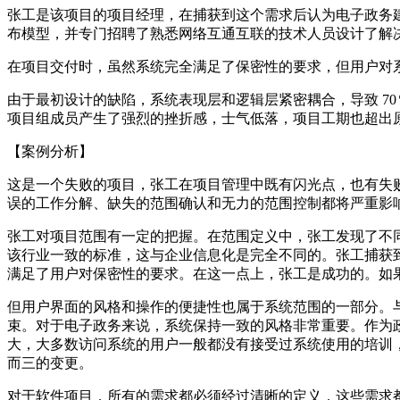
张工是该项目的项目经理，在捕获到这个需求后认为电子政务
布模型，并专门招聘了熟悉网络互通互联的技术人员设计了解
在项目交付时，虽然系统完全满足了保密性的要求，但用户对
由于最初设计的缺陷，系统表现层和逻辑层紧密耦合，导致 7
项目组成员产生了强烈的挫折感，士气低落，项目工期也超出原计
【案例分析】
这是一个失败的项目，张工在项目管理中既有闪光点，也有失
误的工作分解、缺失的范围确认和无力的范围控制都将严重影
张工对项目范围有一定的把握。在范围定义中，张工发现了不
该行业一致的标准，这与企业信息化是完全不同的。张工捕获
满足了用户对保密性的要求。在这一点上，张工是成功的。如
但用户界面的风格和操作的便捷性也属于系统范围的一部分。
束。对于电子政务来说，系统保持一致的风格非常重要。作为
大，大多数访问系统的用户一般都没有接受过系统使用的培训
而三的变更。
对于软件项目，所有的需求都必须经过清晰的定义，这些需求