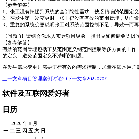
【参考解答】
1、张工没有挖掘到系统的全部隐性需求，缺乏精确的范围定
2、在发生第一次变更时，张工仍没有有效的范围管理，从而
3、重复的系统变更说明张工对系统范围控制不足，导致一而
【问题 3】请结合你本人实际项目经验，指出应如何避免类似
【参考解答】
有效的范围管理包括了从范围定义到范围控制等多方面的工作
的定义，避免范围定义不清晰的问题。
在发生需求变更时需要进行有效的需求控制，尽量在满足用户
上一文章
项目管理案例讨论29
下一文章
20220707
文
章
软件及互联网爱好者
导
日历
航
2026 年 8 月
一
二
三
四
五
六
日
1
2