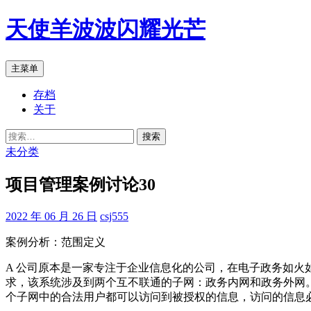
跳
天使羊波波闪耀光芒
至
正
文
搜
主菜单
索
存档
关于
搜
索：
未分类
项目管理案例讨论30
2022 年 06 月 26 日
csj555
案例分析：范围定义
A 公司原本是一家专注于企业信息化的公司，在电子政务如
求，该系统涉及到两个互不联通的子网：政务内网和政务外网
个子网中的合法用户都可以访问到被授权的信息，访问的信息