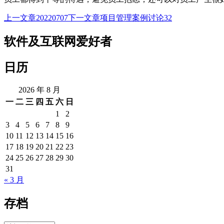
上一文章
20220707
下一文章
项目管理案例讨论32
文
章
软件及互联网爱好者
导
日历
航
2026 年 8 月
一
二
三
四
五
六
日
1
2
3
4
5
6
7
8
9
10
11
12
13
14
15
16
17
18
19
20
21
22
23
24
25
26
27
28
29
30
31
« 3 月
存档