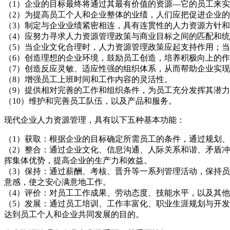
（1）企业的目标最终将通过其最有价值的资源—它的员工来
（2）为提高员工个人和企业整体的业绩，人们应把促进企业
（3）制定与企业业绩紧密相连，具有连贯性的人力资源方针
（4）应努力寻求人力资源管理政策与商业目标之间的匹配和
（5）当企业文化合理时，人力资源管理政策应起支持作用；
（6）创造理想的企业环境，鼓励员工创造，培养积极向上的
（7）创造反应灵敏、适应性强的组织体系，从而帮助企业实
（8）增强员工上班时间和工作内容的灵活性。
（9）提供相对完善的工作和组织条件，为员工充分发挥其潜
（10）维护和完善员工队伍，以及产品和服务。
现代企业人力资源管理，具有以下五种基本功能：
（1）获取：根据企业的目标确定所需员工的条件，通过规划
（2）整合：通过企业文化、信息沟通、人际关系和谐、矛盾
挥集体优势，提高企业的生产力和效益。
（3）保持：通过薪酬、考核、晋升等一系列管理活动，保持
意感，使之安心满意地工作。
（4）评价：对员工工作成果、劳动态度、技能水平，以及其
（5）发展：通过员工培训、工作丰富化、职业生涯规划与开
达到员工个人和企业共同发展的目的。