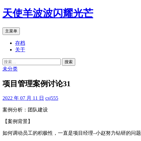
跳
天使羊波波闪耀光芒
至
正
文
搜
主菜单
索
存档
关于
搜
索：
未分类
项目管理案例讨论31
2022 年 07 月 11 日
csj555
案例分析：团队建设
【案例背景】
如何调动员工的积极性，一直是项目经理–小赵努力钻研的问