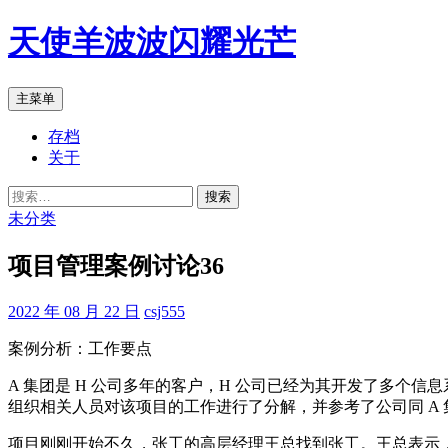
跳
天使羊波波闪耀光芒
至
正
文
搜
主菜单
索
存档
关于
搜
索：
未分类
项目管理案例讨论36
2022 年 08 月 22 日
csj555
案例分析：工作要点
A 集团是 H 公司多年的客户，H 公司已经为其开发了多个
组织相关人员对该项目的工作进行了分解，并参考了公司同 A 集
项目刚刚开始不久，张工的高层经理王总找到张工。王总表示，