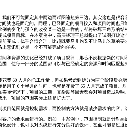
，我们不可能固定其中两边而试图缩短第三边。其实这也是很容
的时间就也是固定的。同理，已经固定的项目投入和项目时间也
比例的变化与孤立的改变某一边是一样的，都将破坏三角形的结
完成项目目标。在本案例中，高层经理王总就提出了试图打破这
提前完成，似乎合情合理，比起既要马儿跑又不让马儿吃草的要
马上意识到这是一个不可能完成的任务。
时间和资源的变化已经打破了项目规律，那么不妨根据新的时间
范围，使每一部分的范围都可以与已经确定的资源和时间匹配起
花费 60 人月的总工作量，但如果考虑到拆分为两个阶段后会
际是用了 6 个半月的时间，也就是花费了 65 人月完成了项
在实际情况下，项目的工期、复杂度等因素都会对项目造成影响
成果，项目的范围实际上还是扩大了。
制项目范围就是控制需求，而控制的方法就是减少需求的内容。
对客户的要求而进行的。例如，本案例中，范围控制就是针对高
简化设计，也可以对系统进行充分良好的设计，甚至可能是过度