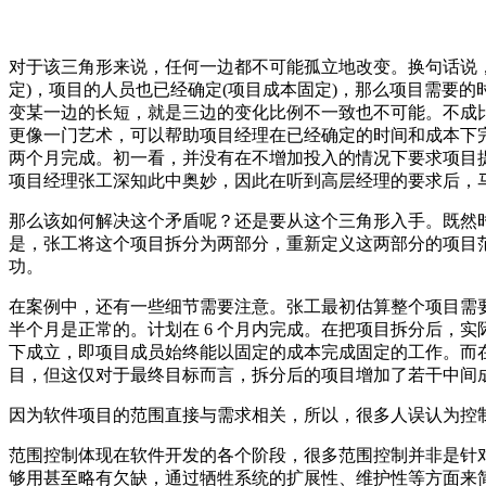
对于该三角形来说，任何一边都不可能孤立地改变。换句话说
定)，项目的人员也已经确定(项目成本固定)，那么项目需要
变某一边的长短，就是三边的变化比例不一致也不可能。不成
更像一门艺术，可以帮助项目经理在已经确定的时间和成本下
两个月完成。初一看，并没有在不增加投入的情况下要求项目
项目经理张工深知此中奥妙，因此在听到高层经理的要求后，
那么该如何解决这个矛盾呢？还是要从这个三角形入手。既然
是，张工将这个项目拆分为两部分，重新定义这两部分的项目
功。
在案例中，还有一些细节需要注意。张工最初估算整个项目需要
半个月是正常的。计划在 6 个月内完成。在把项目拆分后，实
下成立，即项目成员始终能以固定的成本完成固定的工作。而
目，但这仅对于最终目标而言，拆分后的项目增加了若干中间
因为软件项目的范围直接与需求相关，所以，很多人误认为控
范围控制体现在软件开发的各个阶段，很多范围控制并非是针
够用甚至略有欠缺，通过牺牲系统的扩展性、维护性等方面来