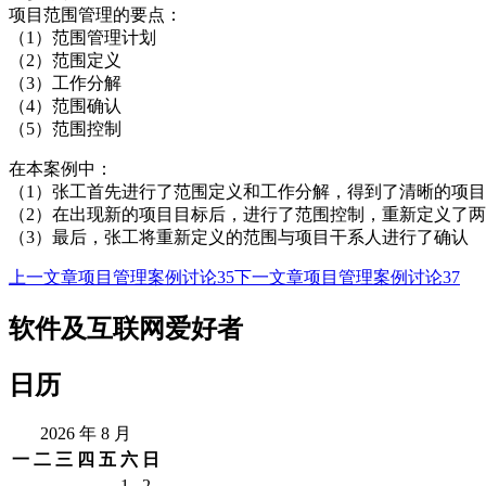
项目范围管理的要点：
（1）范围管理计划
（2）范围定义
（3）工作分解
（4）范围确认
（5）范围控制
在本案例中：
（1）张工首先进行了范围定义和工作分解，得到了清晰的项
（2）在出现新的项目目标后，进行了范围控制，重新定义了
（3）最后，张工将重新定义的范围与项目干系人进行了确认
上一文章
项目管理案例讨论35
下一文章
项目管理案例讨论37
文
章
软件及互联网爱好者
导
日历
航
2026 年 8 月
一
二
三
四
五
六
日
1
2