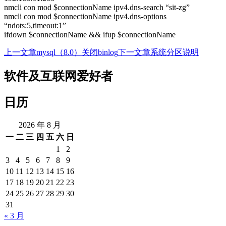
nmcli con mod $connectionName ipv4.dns-search “sit-zg”
nmcli con mod $connectionName ipv4.dns-options
“ndots:5,timeout:1”
ifdown $connectionName && ifup $connectionName
上一文章
mysql（8.0）关闭binlog
下一文章
系统分区说明
文
章
软件及互联网爱好者
导
日历
航
2026 年 8 月
一
二
三
四
五
六
日
1
2
3
4
5
6
7
8
9
10
11
12
13
14
15
16
17
18
19
20
21
22
23
24
25
26
27
28
29
30
31
« 3 月