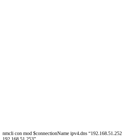
nmcli con mod $connectionName ipv4.dns “192.168.51.252
192.168.51.253”