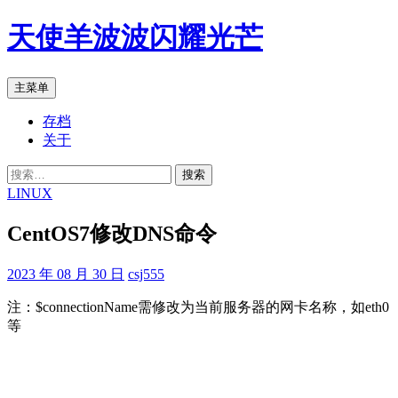
跳
天使羊波波闪耀光芒
至
正
文
搜
主菜单
索
存档
关于
搜
索：
LINUX
CentOS7修改DNS命令
2023 年 08 月 30 日
csj555
注：$connectionName需修改为当前服务器的网卡名称，如eth0
等