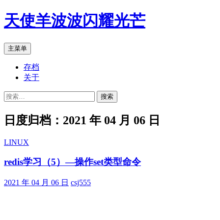
跳
天使羊波波闪耀光芒
至
正
文
搜
主菜单
索
存档
关于
搜
索：
日度归档：2021 年 04 月 06 日
LINUX
redis学习（5）—操作set类型命令
2021 年 04 月 06 日
csj555