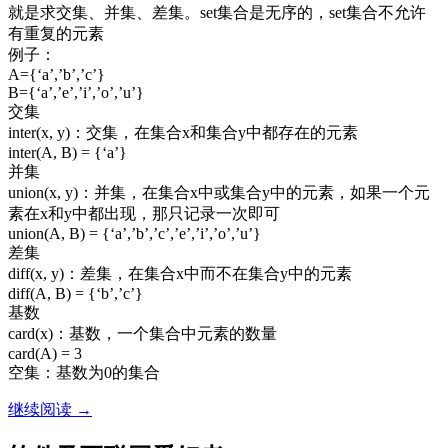
就是求交集、并集、差集。set集合是无序的，set集合不允许
有重复的元素
例子：
A={‘a’,’b’,’c’}
B={‘a’,’e’,’i’,’o’,’u’}
交集
inter(x, y)：交集，在集合x和集合y中都存在的元素
inter(A, B) = {‘a’}
并集
union(x, y)：并集，在集合x中或集合y中的元素，如果一个元
素在x和y中都出现，那只记录一次即可
union(A, B) = {‘a’,’b’,’c’,’e’,’i’,’o’,’u’}
差集
diff(x, y)：差集，在集合x中而不在集合y中的元素
diff(A, B) = {‘b’,’c’}
基数
card(x)：基数，一个集合中元素的数量
card(A) = 3
空集：基数为0的集合
redis
继续阅读
→
学
习