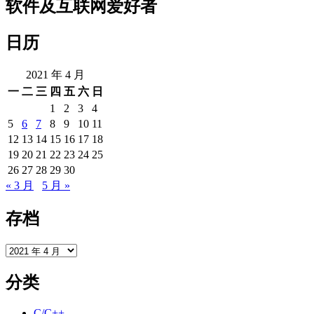
软件及互联网爱好者
（5）
—
日历
操
作
set
2021 年 4 月
类
一
二
三
四
五
六
日
型
1
2
3
4
命
5
6
7
8
9
10
11
令
12
13
14
15
16
17
18
19
20
21
22
23
24
25
26
27
28
29
30
« 3 月
5 月 »
存档
存
档
分类
C/C++