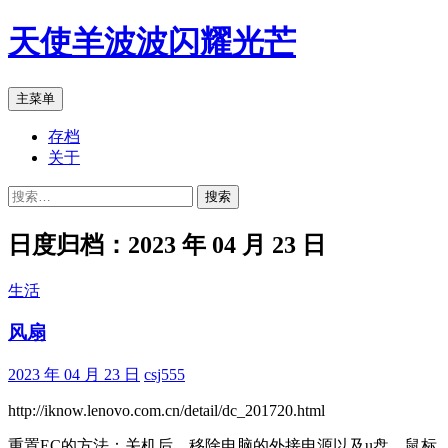
跳
天使羊波波闪耀光芒
至
正
文
搜
主菜单
索
存档
关于
搜
索：
日度归档：2023 年 04 月 23 日
生活
风扇
2023 年 04 月 23 日
csj555
http://iknow.lenovo.com.cn/detail/dc_201720.html
重置EC的方法：关机后，移除电脑的外接电源以及u盘、鼠标