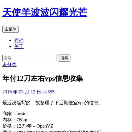
跳
天使羊波波闪耀光芒
至
正
文
搜
主菜单
索
存档
关于
搜
索：
未分类
年付12刀左右vps信息收集
2016 年 03 月 12 日
csj555
最近没啥写的，故整理了下近期便宜vps的信息。
商家：hostus
内存：768m
价格：12刀/年 – OpenVZ