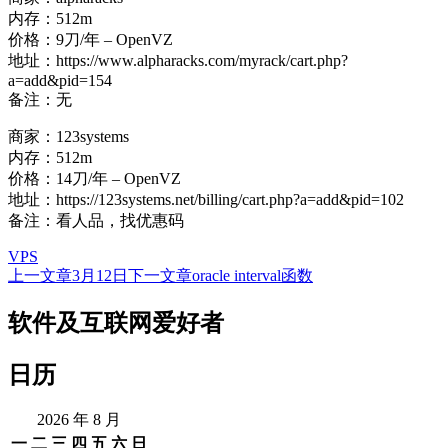
内存：512m
价格：9刀/年 – OpenVZ
地址：https://www.alpharacks.com/myrack/cart.php?
a=add&pid=154
备注：无
商家：123systems
内存：512m
价格：14刀/年 – OpenVZ
地址：https://123systems.net/billing/cart.php?a=add&pid=102
备注：看人品，找优惠码
VPS
上一文章
3月12日
下一文章
oracle interval函数
文
章
软件及互联网爱好者
导
日历
航
2026 年 8 月
一
二
三
四
五
六
日