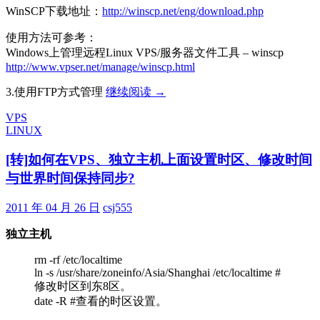
WinSCP下载地址：
http://winscp.net/eng/download.php
使用方法可参考：
Windows上管理远程Linux VPS/服务器文件工具 – winscp
http://www.vpser.net/manage/winscp.html
管
3.使用FTP方式管理
继续阅读
→
理
VPS
VPS
LINUX
[转]如何在VPS、独立主机上面设置时区、修改时间
与世界时间保持同步?
2011 年 04 月 26 日
csj555
独立主机
rm -rf /etc/localtime
ln -s /usr/share/zoneinfo/Asia/Shanghai /etc/localtime #
修改时区到东8区。
date -R #查看的时区设置。