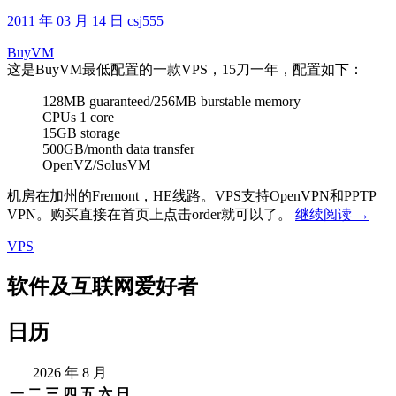
立
2011 年 03 月 14 日
csj555
主
机
BuyVM
上
这是BuyVM最低配置的一款VPS，15刀一年，配置如下：
面
设
128MB guaranteed/256MB burstable memory
CPUs 1 core
置
15GB storage
时
500GB/month data transfer
区、
OpenVZ/SolusVM
修
改
机房在加州的Fremont，HE线路。VPS支持OpenVPN和PPTP
时
几
VPN。购买直接在首页上点击order就可以了。
继续阅读
→
间
个
VPS
与
廉
世
价
软件及互联网爱好者
界
VPS
时
间
日历
保
持
2026 年 8 月
同
一
二
三
四
五
六
日