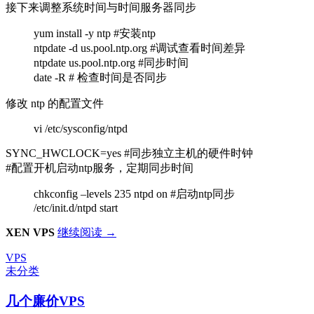
接下来调整系统时间与时间服务器同步
yum install -y ntp #安装ntp
ntpdate -d us.pool.ntp.org #调试查看时间差异
ntpdate us.pool.ntp.org #同步时间
date -R # 检查时间是否同步
修改 ntp 的配置文件
vi /etc/sysconfig/ntpd
SYNC_HWCLOCK=yes #同步独立主机的硬件时钟
#配置开机启动ntp服务，定期同步时间
chkconfig –levels 235 ntpd on #启动ntp同步
/etc/init.d/ntpd start
[转]
XEN VPS
继续阅读
→
如
VPS
何
未分类
在
VPS、
几个廉价VPS
独