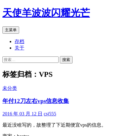
跳
天使羊波波闪耀光芒
至
正
文
搜
主菜单
索
存档
关于
搜
索：
标签归档：VPS
未分类
年付12刀左右vps信息收集
2016 年 03 月 12 日
csj555
最近没啥写的，故整理了下近期便宜vps的信息。