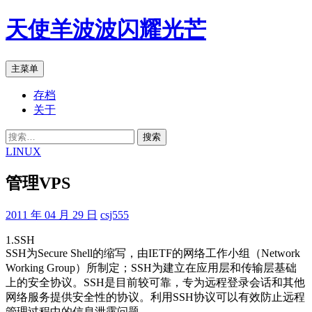
跳
天使羊波波闪耀光芒
至
正
文
搜
主菜单
索
存档
关于
搜
索：
LINUX
管理VPS
2011 年 04 月 29 日
csj555
1.SSH
SSH为Secure Shell的缩写，由IETF的网络工作小组（Network
Working Group）所制定；SSH为建立在应用层和传输层基础
上的安全协议。SSH是目前较可靠，专为远程登录会话和其他
网络服务提供安全性的协议。利用SSH协议可以有效防止远程
管理过程中的信息泄露问题。