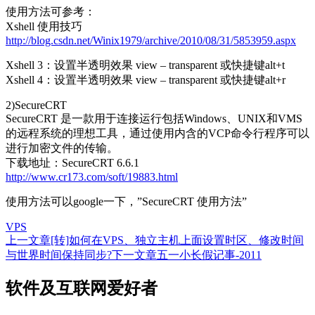
使用方法可参考：
Xshell 使用技巧
http://blog.csdn.net/Winix1979/archive/2010/08/31/5853959.aspx
Xshell 3：设置半透明效果 view – transparent 或快捷键alt+t
Xshell 4：设置半透明效果 view – transparent 或快捷键alt+r
2)SecureCRT
SecureCRT 是一款用于连接运行包括Windows、UNIX和VMS
的远程系统的理想工具，通过使用内含的VCP命令行程序可以
进行加密文件的传输。
下载地址：SecureCRT 6.6.1
http://www.cr173.com/soft/19883.html
使用方法可以google一下，”SecureCRT 使用方法”
VPS
上一文章
[转]如何在VPS、独立主机上面设置时区、修改时间
文
与世界时间保持同步?
下一文章
五一小长假记事-2011
章
软件及互联网爱好者
导
航