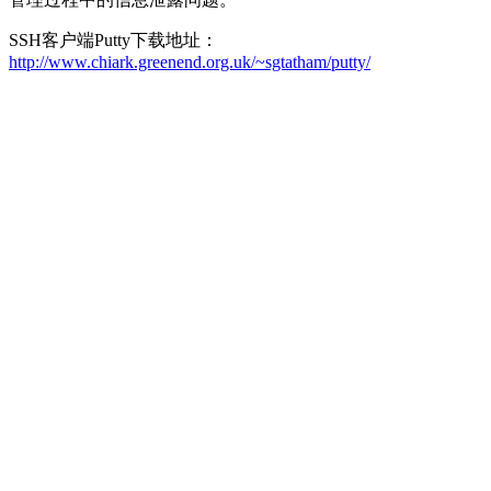
SSH客户端Putty下载地址：
http://www.chiark.greenend.org.uk/~sgtatham/putty/