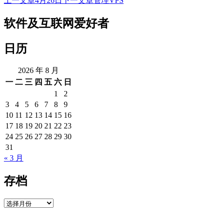
上一文章
4月26日
下一文章
管理VPS
文
章
软件及互联网爱好者
导
日历
航
2026 年 8 月
一
二
三
四
五
六
日
1
2
3
4
5
6
7
8
9
10
11
12
13
14
15
16
17
18
19
20
21
22
23
24
25
26
27
28
29
30
31
« 3 月
存档
存
档