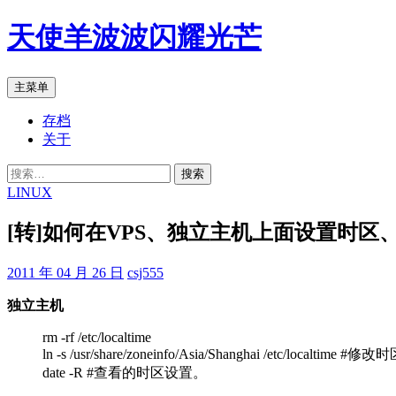
跳
天使羊波波闪耀光芒
至
正
文
搜
主菜单
索
存档
关于
搜
索：
LINUX
[转]如何在VPS、独立主机上面设置时区
2011 年 04 月 26 日
csj555
独立主机
rm -rf /etc/localtime
ln -s /usr/share/zoneinfo/Asia/Shanghai /etc/localtime
date -R #查看的时区设置。