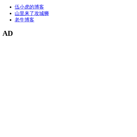
伍小虎的博客
山里来了攻城狮
老牛博客
AD