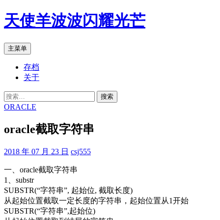
跳
天使羊波波闪耀光芒
至
正
文
搜
主菜单
索
存档
关于
搜
索：
ORACLE
oracle截取字符串
2018 年 07 月 23 日
csj555
一、oracle截取字符串
1、substr
SUBSTR(“字符串”, 起始位, 截取长度)
从起始位置截取一定长度的字符串，起始位置从1开始
SUBSTR(“字符串”,起始位)