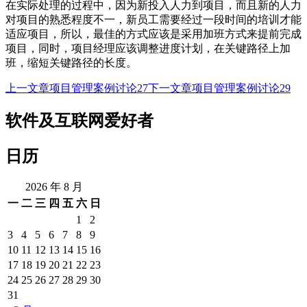
在实际处理的过程中，因为新投入人力到项目，而且新的人力
对项目的熟悉程度不一，新员工需要经过一段时间的培训才能
适应项目，所以，最佳的方式应该是采用加班方式来提前完成
项目，同时，项目经理应该调整进度计划，在关键路径上加
班，缩短关键路径的长度。
上一文章
项目管理案例讨论27
下一文章
项目管理案例讨论29
文
章
软件及互联网爱好者
导
日历
航
2026 年 8 月
一
二
三
四
五
六
日
1
2
3
4
5
6
7
8
9
10
11
12
13
14
15
16
17
18
19
20
21
22
23
24
25
26
27
28
29
30
31