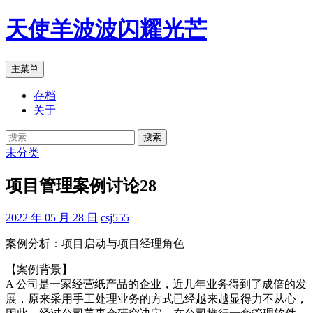
跳
天使羊波波闪耀光芒
至
正
文
搜
主菜单
索
存档
关于
搜
索：
未分类
项目管理案例讨论28
2022 年 05 月 28 日
csj555
案例分析：项目启动与项目经理角色
【案例背景】
A 公司是一家经营纸产品的企业，近几年业务得到了成倍的发
展，原来采用手工处理业务的方式已经越来越显得力不从心，