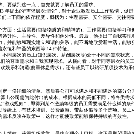
求。要做到这一点，首先就要了解员工的需求。
43 年提出的“需求层次理论”，对于企业激发员工工作热情，
照它们上下间的依存程度，概括为：生理需要、安全需要、交往需
面：生活需要(包括物质的和精神的)、工作需要(包括学习和创
有递升性、主导性、差异性和例外性。最后，他提出了自我实现
力，并能够和现实建立和谐的关系，能不断地欣赏新生活，能够
恒和神圣的东西等 14 种特征。
，不同层次的员工(知识层次、薪酬层次等)处于不同的需求状态
足他们的尊重需求和自我实现需求。从横向看，对于同等层次的员
喜欢娱乐和消遣(侧重休息需求)，还有些员工以钻研某项技术为乐
制定一份详细的清单。然后将公司可以满足和不能满足的部分分
计算出公司需为此付出的成本。根据成本的高低不同，将各类需
定“游戏规则”，即得到某个激励等级的员工需要满足什么样的条
励等级上，有技术培训、公费旅游、带薪休假等多个选项。员工
的需求反映在政策中，这样才能使政策能够保持持续的有效性。
个人绩效，获得组织奖赏，最终实现个人目标。这正是期望理论