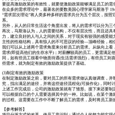
要提高激励政策的有效性，就要使激励政策能够满足员工的需
在众多的需求理论中，最著名的要数美国心理学家马斯洛于 19
“需求层次理论”将人类多种多样的需求共分为五个层次，按
系。
另外，从人的日常生活这个角度出发，将人的需求可以分为三个方
再次，马斯洛认为，人的需要结构，不仅有层次性，而且还具
力，建立良好的人与人之间的关系，对于现实有较强的感受能
主性的性格结构，具有惊人的不可思议的经验—顶峰经验，相信永
我们可以从上述两个需求角度来分析员工的需求。从纵向上看
需求(即提高他们的生存水平)；对薪酬较高的员工，更需满
同，如有些员工很看中物质待遇(生活需求强烈)，有些员工则
些需求，就为制定有效的激励政策提供了基础。
(3)制定有效的激励政策
在制定激励政策之前，要对员工的所有需求做认真做调查，并
究，找出满足的途径，并将这些途径流程化(可操作化)，同时
上述工作完成后，公司的激励政策就有了雏形。接下来还要制
可以根据自己的个人需要选择其中的一种。比如说，在某个激
的过程。这需要在工作中不断了解员工的需求，及时将员工新
【参考解答】
项目分派方式的改革，使员工意识到：通过个人的努力能实现