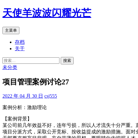
跳
天使羊波波闪耀光芒
至
正
文
搜
主菜单
索
存档
关于
搜
索：
未分类
项目管理案例讨论27
2022 年 04 月 30 日
csj555
案例分析：激励理论
【案例背景】
某公司前几年效益不好，连年亏损，所以人才流失十分严重。
项目分派方式，采取公开竞标、按收益提成的激励措施。面对