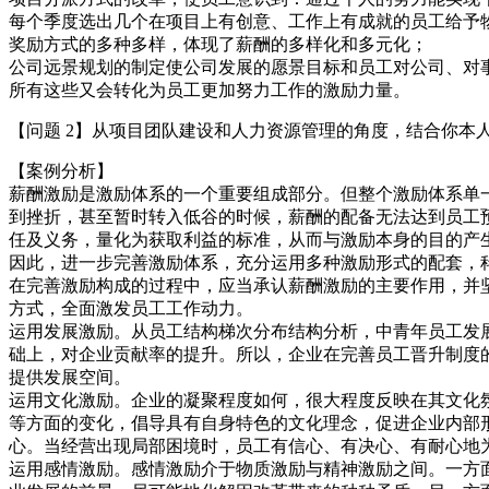
每个季度选出几个在项目上有创意、工作上有成就的员工给予
奖励方式的多种多样，体现了薪酬的多样化和多元化；
公司远景规划的制定使公司发展的愿景目标和员工对公司、对
所有这些又会转化为员工更加努力工作的激励力量。
【问题 2】从项目团队建设和人力资源管理的角度，结合你本
【案例分析】
薪酬激励是激励体系的一个重要组成部分。但整个激励体系单
到挫折，甚至暂时转入低谷的时候，薪酬的配备无法达到员工
任及义务，量化为获取利益的标准，从而与激励本身的目的产
因此，进一步完善激励体系，充分运用多种激励形式的配套，
在完善激励构成的过程中，应当承认薪酬激励的主要作用，并
方式，全面激发员工工作动力。
运用发展激励。从员工结构梯次分布结构分析，中青年员工发
础上，对企业贡献率的提升。所以，企业在完善员工晋升制度
提供发展空间。
运用文化激励。企业的凝聚程度如何，很大程度反映在其文化
等方面的变化，倡导具有自身特色的文化理念，促进企业内部
心。当经营出现局部困境时，员工有信心、有决心、有耐心地
运用感情激励。感情激励介于物质激励与精神激励之间。一方