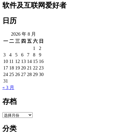
章
软件及互联网爱好者
导
日历
航
2026 年 8 月
一
二
三
四
五
六
日
1
2
3
4
5
6
7
8
9
10
11
12
13
14
15
16
17
18
19
20
21
22
23
24
25
26
27
28
29
30
31
« 3 月
存档
存
档
分类