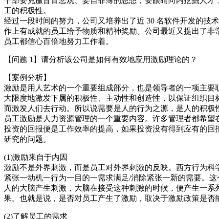
干部要克服盲目悲观、妄自菲薄的思想，要眼睛向内挖掘人才
工的积极性。
经过一段时间的努力，公司又培养出了近 30 名软件开发的
作上有成就的员工给予物质和精神奖励。公司最近又提出了非常明
员工都信心百倍地努力工作着。
【问题 1】请分析该公司是如何有效地应用激励理论的？
【案例分析】
激励是用人艺术的一个重要组成部分，也是领导者的一项主要
大限度地激发下属的积极性、主动性和创造性，以保证组织目
而激发人们去行动。所以说需要是人的行为之源，是人的积极
员工激励是人力资源管理的一个重要内容。许多管理者都希望
投资的回报便是工作效率的提高，如果投资没有得到应有的回
研究的问题。
(1)激励来自于内因
激励不是外界刺激，而是员工对外界刺激的反映。西方行为科学
紧张一动机一行为一目的一需求满足/消除紧张一新的需要。
人的大脑产生刺激，大脑在接受这种刺激的时候，便产生一系
果。也就是说，是否对员工产生了激励，取决于激励政策是否
(2)了解员工的需求