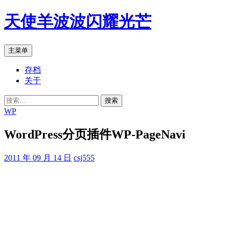
跳
天使羊波波闪耀光芒
至
正
文
搜
主菜单
索
存档
关于
搜
索：
WP
WordPress分页插件WP-PageNavi
2011 年 09 月 14 日
csj555