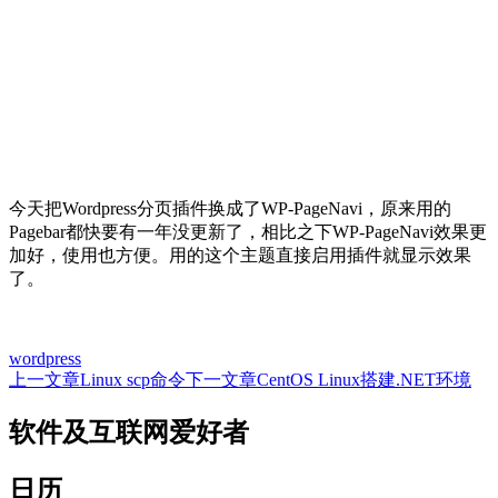
今天把Wordpress分页插件换成了WP-PageNavi，原来用的
Pagebar都快要有一年没更新了，相比之下WP-PageNavi效果更
加好，使用也方便。用的这个主题直接启用插件就显示效果
了。
wordpress
上一文章
Linux scp命令
下一文章
CentOS Linux搭建.NET环境
文
章
软件及互联网爱好者
导
日历
航