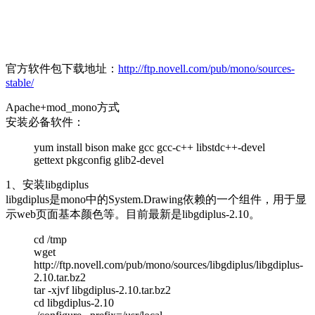
官方软件包下载地址：
http://ftp.novell.com/pub/mono/sources-
stable/
Apache+mod_mono方式
安装必备软件：
yum install bison make gcc gcc-c++ libstdc++-devel
gettext pkgconfig glib2-devel
1、安装libgdiplus
libgdiplus是mono中的System.Drawing依赖的一个组件，用于显
示web页面基本颜色等。目前最新是libgdiplus-2.10。
cd /tmp
wget
http://ftp.novell.com/pub/mono/sources/libgdiplus/libgdiplus-
2.10.tar.bz2
tar -xjvf libgdiplus-2.10.tar.bz2
cd libgdiplus-2.10