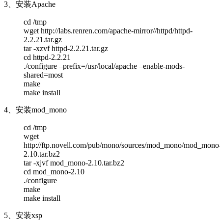
3、安装Apache
cd /tmp
wget http://labs.renren.com/apache-mirror//httpd/httpd-
2.2.21.tar.gz
tar -xzvf httpd-2.2.21.tar.gz
cd httpd-2.2.21
./configure –prefix=/usr/local/apache –enable-mods-
shared=most
make
make install
4、安装mod_mono
cd /tmp
wget
http://ftp.novell.com/pub/mono/sources/mod_mono/mod_mono
2.10.tar.bz2
tar -xjvf mod_mono-2.10.tar.bz2
cd mod_mono-2.10
./configure
make
make install
5、安装xsp