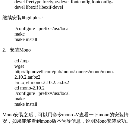
devel freetype freetype-devel fontconfig fontconfig-
devel libexif libexif-devel
继续安装libgdiplus：
./configure –prefix=/usr/local
make
make install
2、安装Mono
cd /tmp
wget
http://ftp.novell.com/pub/mono/sources/mono/mono-
2.10.2.tar.bz2
tar -xjvf mono-2.10.2.tar.bz2
cd mono-2.10.2
./configure –prefix=/usr/local
make
make install
Mono安装之后，可以用命令mono -V查看一下mono的安装情
况，如果能够看到mono版本号等信息，说明Mono安装成功。