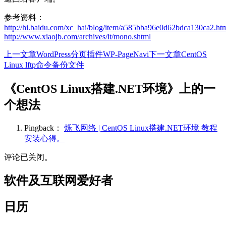
参考资料：
http://hi.baidu.com/xc_hai/blog/item/a585bba96e0d62bdca130ca2.ht
http://www.xiaojb.com/archives/it/mono.shtml
上一文章
WordPress分页插件WP-PageNavi
下一文章
CentOS
文
Linux lftp命令备份文件
章
《CentOS Linux搭建.NET环境》上的一
导
个想法
航
Pingback：
烁飞网络 | CentOS Linux搭建.NET环境 教程
安装心得。
评论已关闭。
软件及互联网爱好者
日历