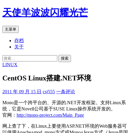
跳
天使羊波波闪耀光芒
至
正
文
搜
主菜单
索
存档
关于
搜
索：
LINUX
CentOS Linux搭建.NET环境
2011 年 09 月 15 日
csj555
一条评论
Mono是一个跨平台的、开源的.NET开发框架。支持Linux系
统，它是Novell公司基于SUSE Linux操作系统开发的。
官网：
http://mono-project.com/Main_Page
网上查了下，在Linux上要使用ASP.NET环境的Web服务器可
以使用Apache+mod_mono方式或Mono+Jexus方式（Jexus是国