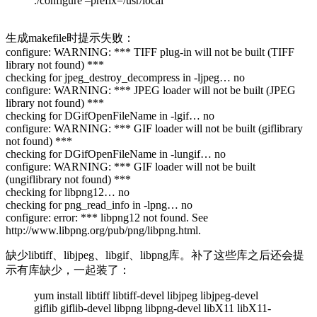
./configure –prefix=/usr/local
生成makefile时提示失败：
configure: WARNING: *** TIFF plug-in will not be built (TIFF
library not found) ***
checking for jpeg_destroy_decompress in -ljpeg… no
configure: WARNING: *** JPEG loader will not be built (JPEG
library not found) ***
checking for DGifOpenFileName in -lgif… no
configure: WARNING: *** GIF loader will not be built (giflibrary
not found) ***
checking for DGifOpenFileName in -lungif… no
configure: WARNING: *** GIF loader will not be built
(ungiflibrary not found) ***
checking for libpng12… no
checking for png_read_info in -lpng… no
configure: error: *** libpng12 not found. See
http://www.libpng.org/pub/png/libpng.html.
缺少libtiff、libjpeg、libgif、libpng库。补了这些库之后还会提
示有库缺少，一起装了：
yum install libtiff libtiff-devel libjpeg libjpeg-devel
giflib giflib-devel libpng libpng-devel libX11 libX11-