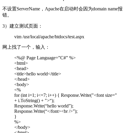
不设置ServerName，Apache在启动时会因为domain name报
错。
3）建立测试页面：
vim /usr/local/apache/htdocs/test.aspx
网上找了一个，输入：
<%@ Page Language=”C#” %>
<html>
<head>
<title>hello world</title>
</head>
<body>
<%
for (int i=1; i<=7; i++) { Response.Write("<font size="
+ i.ToString() + ">“);
Response.Write(“hello world”);
Response.Write(“</font><br />”);
}
%>
</body>
</html>