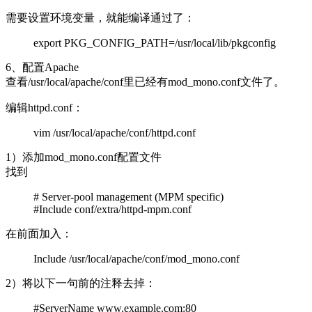
需要设置环境变量，就能编译通过了：
export PKG_CONFIG_PATH=/usr/local/lib/pkgconfig
6、配置Apache
查看/usr/local/apache/conf里已经有mod_mono.conf文件了。
编辑httpd.conf：
vim /usr/local/apache/conf/httpd.conf
1）添加mod_mono.conf配置文件
找到
# Server-pool management (MPM specific)
#Include conf/extra/httpd-mpm.conf
在前面加入：
Include /usr/local/apache/conf/mod_mono.conf
2）将以下一句前的注释去掉：
#ServerName www.example.com:80