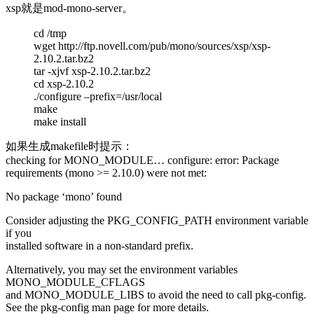
xsp就是mod-mono-server。
cd /tmp
wget http://ftp.novell.com/pub/mono/sources/xsp/xsp-
2.10.2.tar.bz2
tar -xjvf xsp-2.10.2.tar.bz2
cd xsp-2.10.2
./configure –prefix=/usr/local
make
make install
如果生成makefile时提示：
checking for MONO_MODULE… configure: error: Package
requirements (mono >= 2.10.0) were not met:
No package ‘mono’ found
Consider adjusting the PKG_CONFIG_PATH environment variable
if you
installed software in a non-standard prefix.
Alternatively, you may set the environment variables
MONO_MODULE_CFLAGS
and MONO_MODULE_LIBS to avoid the need to call pkg-config.
See the pkg-config man page for more details.