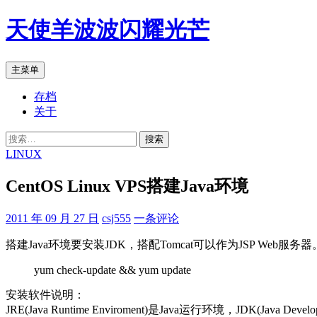
跳
天使羊波波闪耀光芒
至
正
文
搜
主菜单
索
存档
关于
搜
索：
LINUX
CentOS Linux VPS搭建Java环境
2011 年 09 月 27 日
csj555
一条评论
搭建Java环境要安装JDK，搭配Tomcat可以作为JSP Web
yum check-update && yum update
安装软件说明：
JRE(Java Runtime Enviroment)是Java运行环境，JDK(Ja