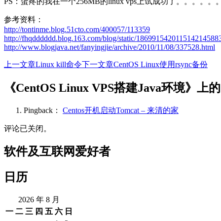
PS：蛋疼的我在一个256MB的linux vps上试成功了。。
参考资料：
http://tontinme.blog.51cto.com/400057/113359
http://fhqdddddd.blog.163.com/blog/static/186991542011514214588
http://www.blogjava.net/fanyingjie/archive/2010/11/08/337528.html
上一文章
Linux kill命令
下一文章
CentOS Linux使用rsync备份
文
章
《CentOS Linux VPS搭建Java环境》
导
Pingback：
Centos开机启动Tomcat – 来清的家
航
评论已关闭。
软件及互联网爱好者
日历
2026 年 8 月
一
二
三
四
五
六
日