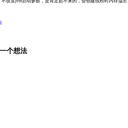
。。。。不设置jvm启动参数，是肯定起不来的，会创建线程时内存溢
3/
上的一个想法