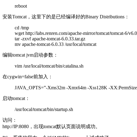
reboot
安装Tomcat，这里下的是已经编译好的Binary Distributions：
cd /tmp
wget http://labs.renren.com/apache-mirror/tomcat/tomcat-6/v6.0
tar -zxvf apache-tomcat-6.0.33.tar.gz
mv apache-tomcat-6.0.33 /usr/local/tomcat
编辑tomcat jvm启动参数：
vim /usr/local/tomcat/bin/catalina.sh
在cygwin=false前加入：
JAVA_OPTS=”-Xms32m -Xmx64m -Xss128K -XX:PermSize
启动tomcat：
/usr/local/tomcat/bin/startup.sh
访问：
http://IP:8080，出现tomcat默认页面说明成功。