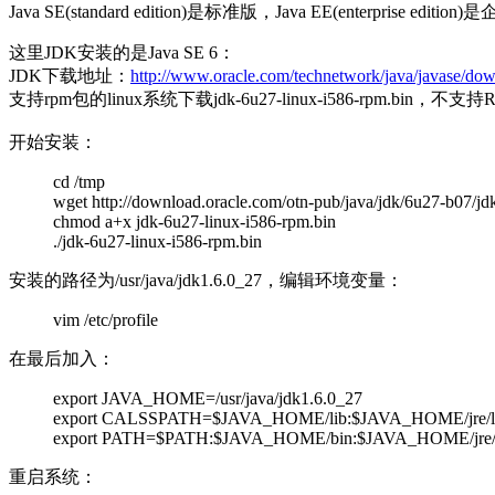
Java SE(standard edition)是标准版，Java EE(enterprise e
这里JDK安装的是Java SE 6：
JDK下载地址：
http://www.oracle.com/technetwork/java/javase/dow
支持rpm包的linux系统下载jdk-6u27-linux-i586-rpm.bin，不支持RP
开始安装：
cd /tmp
wget http://download.oracle.com/otn-pub/java/jdk/6u27-b07/jd
chmod a+x jdk-6u27-linux-i586-rpm.bin
./jdk-6u27-linux-i586-rpm.bin
安装的路径为/usr/java/jdk1.6.0_27，编辑环境变量：
vim /etc/profile
在最后加入：
export JAVA_HOME=/usr/java/jdk1.6.0_27
export CALSSPATH=$JAVA_HOME/lib:$JAVA_HOME/jre/l
export PATH=$PATH:$JAVA_HOME/bin:$JAVA_HOME/jre/
重启系统：