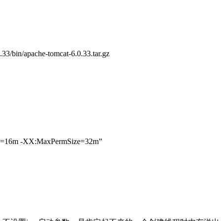
.33/bin/apache-tomcat-6.0.33.tar.gz
=16m -XX:MaxPermSize=32m”