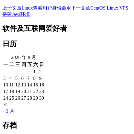
上一文章
Linux查看用户身份命令
下一文章
CentOS Linux VPS
文
搭建Java环境
章
软件及互联网爱好者
导
航
日历
2026 年 8 月
一
二
三
四
五
六
日
1
2
3
4
5
6
7
8
9
10
11
12
13
14
15
16
17
18
19
20
21
22
23
24
25
26
27
28
29
30
31
« 3 月
存档