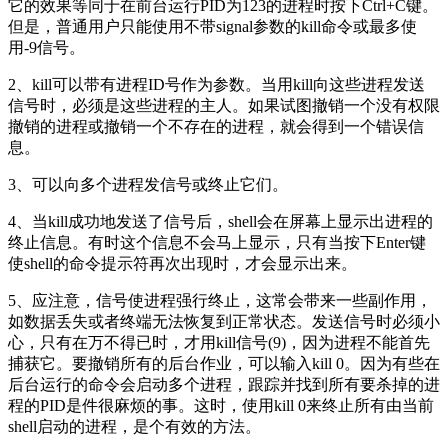
它的效果等同于在前台运行PID为123的进程时按下Ctrl+C键。
但是，普通用户只能使用不带signal参数的kill命令或最多使
用-9信号。
2、kill可以带有进程ID号作为参数。当用kill向这些进程发送
信号时，必须是这些进程的主人。如果试图撤销一个没有权限
撤销的进程或撤销一个不存在的进程，就会得到一个错误信
息。
3、可以向多个进程发信号或终止它们。
4、当kill成功地发送了信号后，shell会在屏幕上显示出进程的
终止信息。有时这个信息不会马上显示，只有当按下Enter键
使shell的命令提示符再次出现时，才会显示出来。
5、应注意，信号使进程强行终止，这常会带来一些副作用，
如数据丢失或者终端无法恢复到正常状态。发送信号时必须小
心，只有在万不得已时，才用kill信号(9)，因为进程不能首先
捕获它。要撤销所有的后台作业，可以输入kill 0。因为有些在
后台运行的命令会启动多个进程，跟踪并找到所有要杀掉的进
程的PID是件很麻烦的事。这时，使用kill 0来终止所有由当前
shell启动的进程，是个有效的方法。