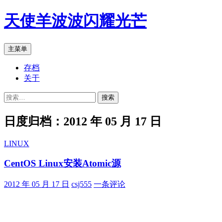
跳
天使羊波波闪耀光芒
至
正
文
搜
主菜单
索
存档
关于
搜
索：
日度归档：2012 年 05 月 17 日
LINUX
CentOS Linux安装Atomic源
2012 年 05 月 17 日
csj555
一条评论