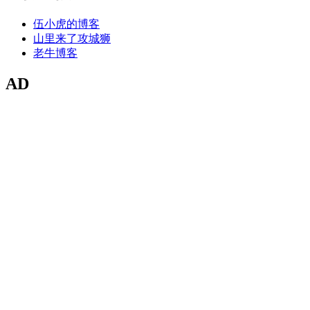
伍小虎的博客
山里来了攻城狮
老牛博客
AD