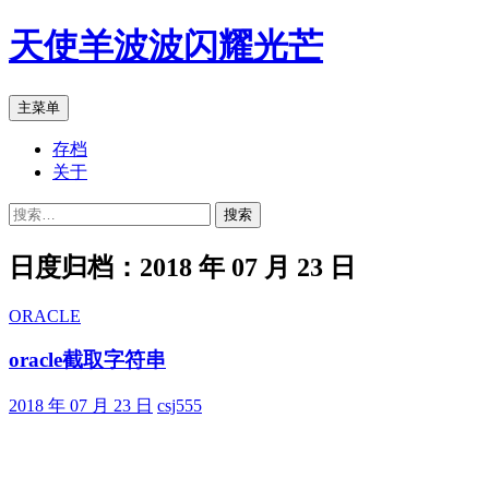
跳
天使羊波波闪耀光芒
至
正
文
搜
主菜单
索
存档
关于
搜
索：
日度归档：2018 年 07 月 23 日
ORACLE
oracle截取字符串
2018 年 07 月 23 日
csj555