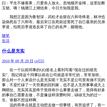
曰：平生不修善果，只爱杀人放火。忽地顿开金绳，这里扯断
玉锁。咦！钱塘江上潮信来，今日方知我是我。
我想正是因为鲁智深，武松才会留在六和寺终老，林冲也
染病死在了六和寺。最后宋江在死前还害死了自己最亲的兄弟
李逵，怕死后李逵造反坏了自己的名声，鄙视他。
随笔
生活
什么是充实
2010 年 09 月 29 日
csj555
在一个以前同事的QQ签名上看到写着“现在过的很充
实”。我记得这个同事以前在公司就是非常忙的，常常加班。
那么对一个人来说什么是充实呢？充实不是公司里有做不完的
事，不是忙碌了一天劳累的回到家，也不是人无所事事成天上
网瞎扯。充实其实是终于觉得有什么事要去做了，觉得有好多
的事自己需要去做，不是像这样浪费时间，碌碌无为的过一
生。谁都不想这样啊。
说的简单点就是主动想去做一些事情，有所追求了，有一