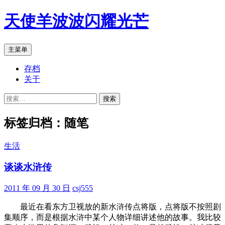
跳
天使羊波波闪耀光芒
至
正
文
搜
主菜单
索
存档
关于
搜
索：
标签归档：随笔
生活
谈谈水浒传
2011 年 09 月 30 日
csj555
最近在看东方卫视放的新水浒传点将版，点将版不按照剧
集顺序，而是根据水浒中某个人物详细讲述他的故事。我比较