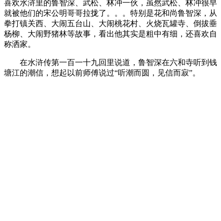
喜欢水浒里的鲁智深、武松、林冲一伙，虽然武松、林冲很早
就被他们的宋公明哥哥拉拢了。。。特别是花和尚鲁智深，从
拳打镇关西、大闹五台山、大闹桃花村、火烧瓦罐寺、倒拔垂
杨柳、大闹野猪林等故事，看出他其实是粗中有细，还喜欢自
称洒家。
在水浒传第一百一十九回里说道，鲁智深在六和寺听到钱
塘江的潮信，想起以前师傅说过“听潮而圆，见信而寂”。