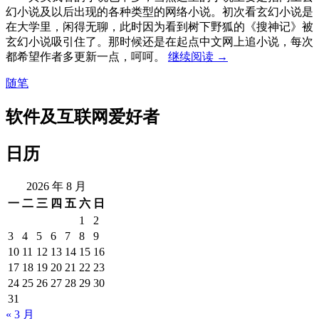
幻小说及以后出现的各种类型的网络小说。初次看玄幻小说是
在大学里，闲得无聊，此时因为看到树下野狐的《搜神记》被
玄幻小说吸引住了。那时候还是在起点中文网上追小说，每次
在
都希望作者多更新一点，呵呵。
继续阅读
→
电
随笔
脑
上
软件及互联网爱好者
看
小
说
日历
真
是
2026 年 8 月
伤
一
二
三
四
五
六
日
精
1
2
神
3
4
5
6
7
8
9
10
11
12
13
14
15
16
17
18
19
20
21
22
23
24
25
26
27
28
29
30
31
« 3 月