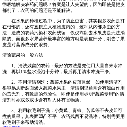
彻底地解决农药问题呢？答案是让人失望的，因为即使是把皮
都削了，农药的问题还是不能解决。
在水果的种植过程中，为了防止虫害，其实很多农药是打
在根部的，还有直接注入植物皮内的，这种从内部杀虫的方
法，造成的农药污染和农药残留，仅仅靠削去水果皮是无法消
除的。而很多水果营养最丰富的地方就是表皮部分，削去了果
皮是对营养成分的浪费。
清除蔬果的一般方法
1、清洗残留的农药：最好的方法是先使用大量自来水冲
洗，再以1％盐水浸泡十分钟，最后再用清水冲洗干净。
2、不用清洁剂洗：蔬菜水果的皮薄且皱，如使用清洁剂
很容易从断裂面渗入蔬菜水果里，清洁剂里通常含有漂白作用
的萤光剂，有致癌的危险性，即使是使用标明“蔬菜专用”的清
洁剂时亦或多或少含有对人体有害物质。
3、利用软毛刷子洗：小黄瓜、青椒、苦瓜等不去皮即可
煮的瓜果，其表面凹凸不平，农药残留不易洗净，特别需要用
软毛刷子来帮助清洗。