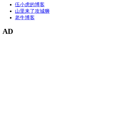
伍小虎的博客
山里来了攻城狮
老牛博客
AD