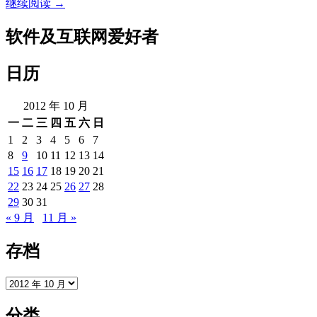
果
继续阅读
→
蔬
清
软件及互联网爱好者
洗
方
日历
法
推
2012 年 10 月
荐
一
二
三
四
五
六
日
1
2
3
4
5
6
7
8
9
10
11
12
13
14
15
16
17
18
19
20
21
22
23
24
25
26
27
28
29
30
31
« 9 月
11 月 »
存档
存
档
分类