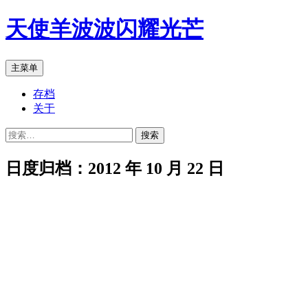
跳
天使羊波波闪耀光芒
至
正
文
搜
主菜单
索
存档
关于
搜
索：
日度归档：2012 年 10 月 22 日