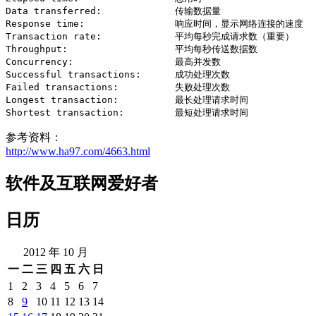
Data transferred:	      传输数据量

Response time:		      响应时间，显示网络连接的速度

Transaction rate:	      平均每秒完成请求数（重要）

Throughput:		      平均每秒传送数据数

Concurrency:		      最高并发数

Successful transactions:      成功处理次数

Failed transactions:	      失败处理次数

Longest transaction:	      最长处理请求时间

参考资料：
http://www.ha97.com/4663.html
软件及互联网爱好者
日历
2012 年 10 月
一
二
三
四
五
六
日
1
2
3
4
5
6
7
8
9
10
11
12
13
14