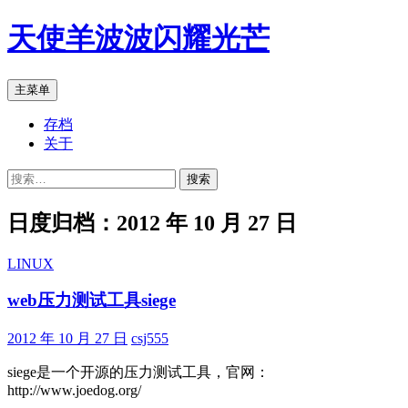
跳
天使羊波波闪耀光芒
至
正
文
搜
主菜单
索
存档
关于
搜
索：
日度归档：2012 年 10 月 27 日
LINUX
web压力测试工具siege
2012 年 10 月 27 日
csj555
siege是一个开源的压力测试工具，官网：
http://www.joedog.org/