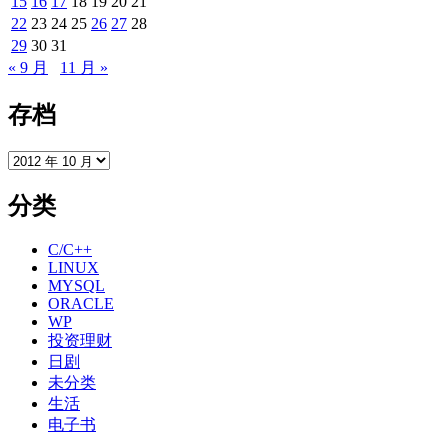
15
16
17
18
19
20
21
22
23
24
25
26
27
28
29
30
31
« 9 月
11 月 »
存档
存
档
分类
C/C++
LINUX
MYSQL
ORACLE
WP
投资理财
日剧
未分类
生活
电子书