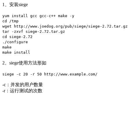
1、安装siege
yum install gcc gcc-c++ make -y
cd /tmp
wget http://www.joedog.org/pub/siege/siege-2.72.tar.gz
tar -zxvf siege-2.72.tar.gz
cd siege-2.72
./configure
make
make install
2、siege使用方法形如
siege -c 20 -r 50 http://www.example.com/
-c：并发的用户数量
-r：运行测试的次数