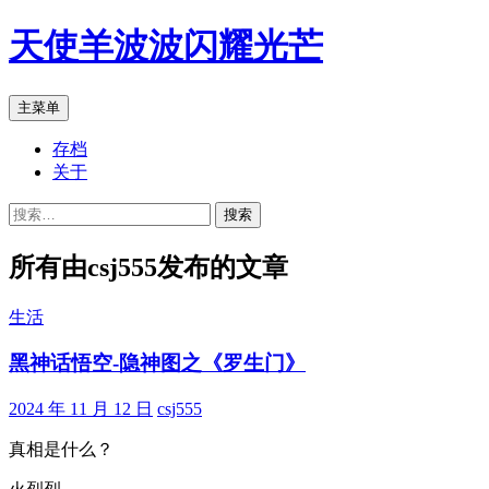
跳
天使羊波波闪耀光芒
至
正
文
搜
主菜单
索
存档
关于
搜
索：
所有由csj555发布的文章
生活
黑神话悟空-隐神图之《罗生门》
2024 年 11 月 12 日
csj555
真相是什么？