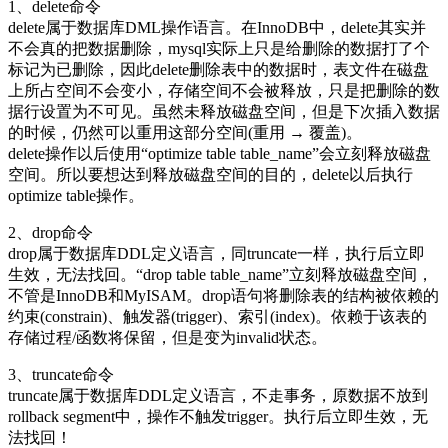
1、delete命令
delete属于数据库DML操作语言。在InnoDB中，delete其实并
不会真的把数据删除，mysql实际上只是给删除的数据打了个
标记为已删除，因此delete删除表中的数据时，表文件在磁盘
上所占空间不会变小，存储空间不会被释放，只是把删除的数
据行设置为不可见。虽然未释放磁盘空间，但是下次插入数据
的时候，仍然可以重用这部分空间(重用 → 覆盖)。
delete操作以后使用“optimize table table_name”会立刻释放磁盘
空间。所以要想达到释放磁盘空间的目的，delete以后执行
optimize table操作。
2、drop命令
drop属于数据库DDL定义语言，同truncate一样，执行后立即
生效，无法找回。“drop table table_name”立刻释放磁盘空间，
不管是InnoDB和MyISAM。drop语句将删除表的结构被依赖的
约束(constrain)、触发器(trigger)、索引(index)。依赖于该表的
存储过程/函数将保留，但是变为invalid状态。
3、truncate命令
truncate属于数据库DDL定义语言，不走事务，原数据不放到
rollback segment中，操作不触发trigger。执行后立即生效，无
法找回！