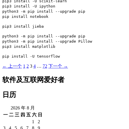
pip3 install -U scikit-learn
pip3 install -U ipython
python3 -m pip install --upgrade pip
pip install notebook
pip3 install jieba
python3 -m pip install --upgrade pip
python3 -m pip install --upgrade Pillow
pip3 install matplotlib
pip install -U tensorflow
文
← 上一个
1
2
3
4
…
72
下一个 →
章
软件及互联网爱好者
导
航
日历
2026 年 8 月
一
二
三
四
五
六
日
1
2
3
4
5
6
7
8
9