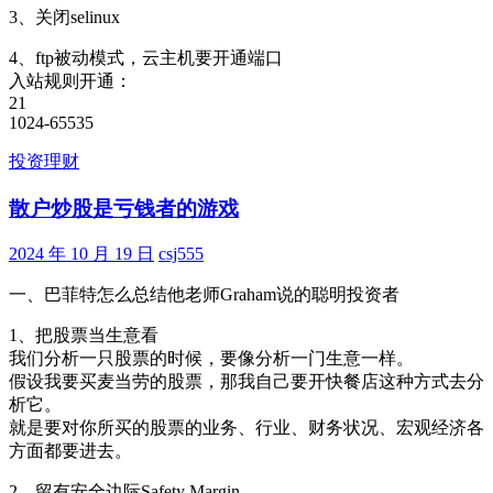
3、关闭selinux
4、ftp被动模式，云主机要开通端口
入站规则开通：
21
1024-65535
投资理财
散户炒股是亏钱者的游戏
2024 年 10 月 19 日
csj555
一、巴菲特怎么总结他老师Graham说的聪明投资者
1、把股票当生意看
我们分析一只股票的时候，要像分析一门生意一样。
假设我要买麦当劳的股票，那我自己要开快餐店这种方式去分
析它。
就是要对你所买的股票的业务、行业、财务状况、宏观经济各
方面都要进去。
2、留有安全边际Safety Margin