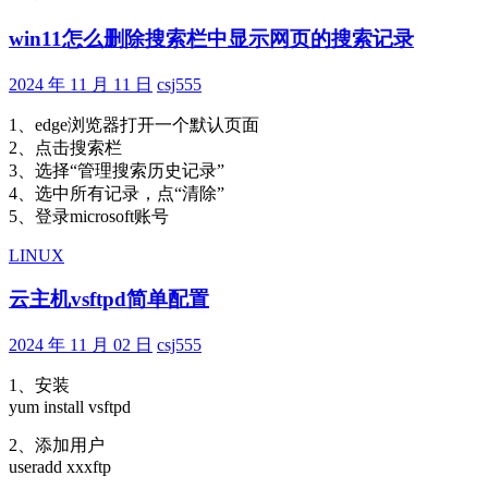
话
win11怎么删除搜索栏中显示网页的搜索记录
悟
空-
隐
2024 年 11 月 11 日
csj555
神
1、edge浏览器打开一个默认页面
图
2、点击搜索栏
之
3、选择“管理搜索历史记录”
《罗
4、选中所有记录，点“清除”
生
5、登录microsoft账号
门》
LINUX
云主机vsftpd简单配置
2024 年 11 月 02 日
csj555
1、安装
yum install vsftpd
2、添加用户
useradd xxxftp