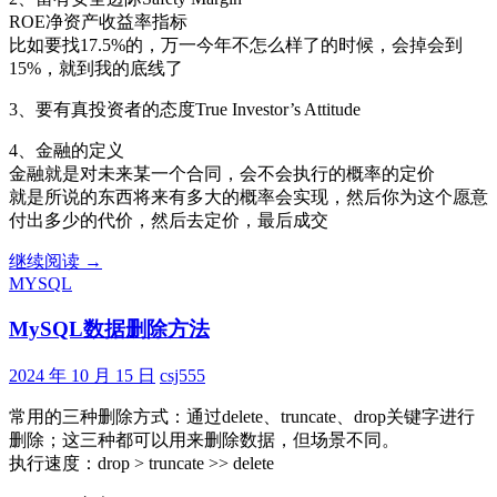
ROE净资产收益率指标
比如要找17.5%的，万一今年不怎么样了的时候，会掉会到
15%，就到我的底线了
3、要有真投资者的态度True Investor’s Attitude
4、金融的定义
金融就是对未来某一个合同，会不会执行的概率的定价
就是所说的东西将来有多大的概率会实现，然后你为这个愿意
付出多少的代价，然后去定价，最后成交
散
继续阅读
→
MYSQL
户
炒
MySQL数据删除方法
股
是
2024 年 10 月 15 日
csj555
亏
钱
常用的三种删除方式：通过delete、truncate、drop关键字进行
者
删除；这三种都可以用来删除数据，但场景不同。
的
执行速度：drop > truncate >> delete
游
戏