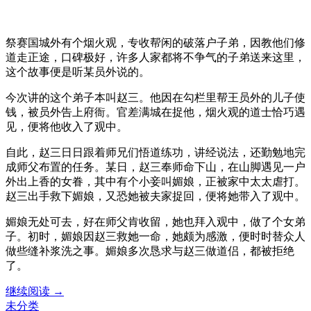
祭赛国城外有个烟火观，专收帮闲的破落户子弟，因教他们修
道走正途，口碑极好，许多人家都将不争气的子弟送来这里，
这个故事便是听某员外说的。
今次讲的这个弟子本叫赵三。他因在勾栏里帮王员外的儿子使
钱，被员外告上府衙。官差满城在捉他，烟火观的道士恰巧遇
见，便将他收入了观中。
自此，赵三日日跟着师兄们悟道练功，讲经说法，还勤勉地完
成师父布置的任务。某日，赵三奉师命下山，在山脚遇见一户
外出上香的女眷，其中有个小妾叫媚娘，正被家中太太虐打。
赵三出手救下媚娘，又恐她被夫家捉回，便将她带入了观中。
媚娘无处可去，好在师父肯收留，她也拜入观中，做了个女弟
子。初时，媚娘因赵三救她一命，她颇为感激，便时时替众人
做些缝补浆洗之事。媚娘多次恳求与赵三做道侣，都被拒绝
了。
黑
继续阅读
→
神
未分类