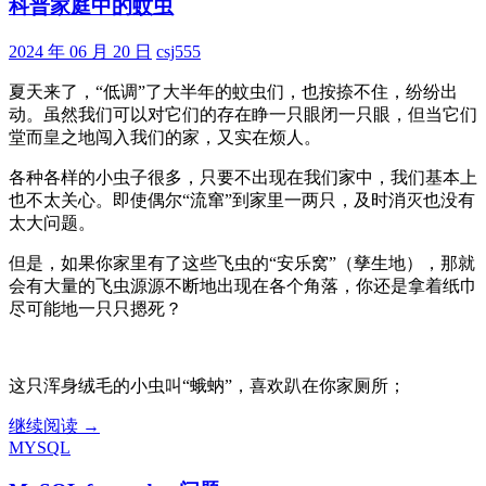
科普家庭中的蚊虫
2024 年 06 月 20 日
csj555
夏天来了，“低调”了大半年的蚊虫们，也按捺不住，纷纷出
动。虽然我们可以对它们的存在睁一只眼闭一只眼，但当它们
堂而皇之地闯入我们的家，又实在烦人。
各种各样的小虫子很多，只要不出现在我们家中，我们基本上
也不太关心。即使偶尔“流窜”到家里一两只，及时消灭也没有
太大问题。
但是，如果你家里有了这些飞虫的“安乐窝”（孳生地），那就
会有大量的飞虫源源不断地出现在各个角落，你还是拿着纸巾
尽可能地一只只摁死？
这只浑身绒毛的小虫叫“蛾蚋”，喜欢趴在你家厕所；
科
继续阅读
→
MYSQL
普
家