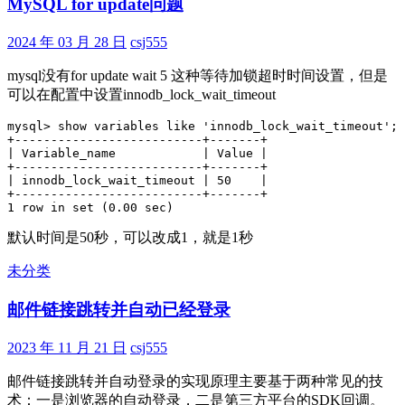
MySQL for update问题
庭
中
2024 年 03 月 28 日
csj555
的
蚊
mysql没有for update wait 5 这种等待加锁超时时间设置，但是
虫
可以在配置中设置innodb_lock_wait_timeout
mysql> show variables like 'innodb_lock_wait_timeout';

+--------------------------+-------+

| Variable_name            | Value |

+--------------------------+-------+

| innodb_lock_wait_timeout | 50    |

+--------------------------+-------+

1 row in set (0.00 sec)
默认时间是50秒，可以改成1，就是1秒
未分类
邮件链接跳转并自动已经登录
2023 年 11 月 21 日
csj555
邮件链接跳转并自动登录的实现原理主要基于两种常见的技
术：一是浏览器的自动登录，二是第三方平台的SDK回调。