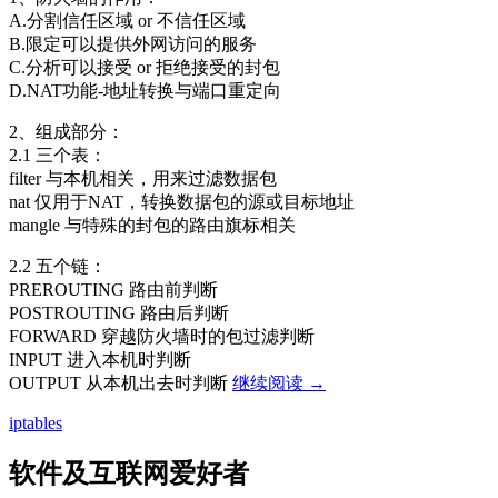
A.分割信任区域 or 不信任区域
B.限定可以提供外网访问的服务
C.分析可以接受 or 拒绝接受的封包
D.NAT功能-地址转换与端口重定向
2、组成部分：
2.1 三个表：
filter 与本机相关，用来过滤数据包
nat 仅用于NAT，转换数据包的源或目标地址
mangle 与特殊的封包的路由旗标相关
2.2 五个链：
PREROUTING 路由前判断
POSTROUTING 路由后判断
FORWARD 穿越防火墙时的包过滤判断
INPUT 进入本机时判断
CentOS
OUTPUT 从本机出去时判断
继续阅读
→
Linux
iptables
iptables
命
令
软件及互联网爱好者
整