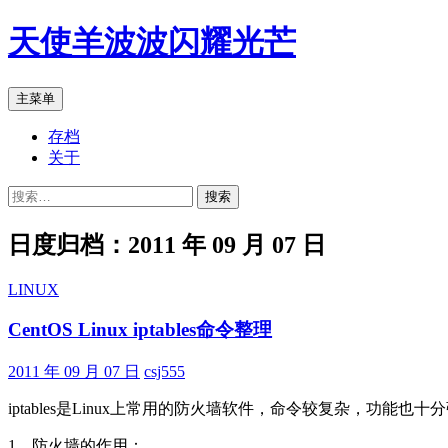
跳
天使羊波波闪耀光芒
至
正
文
搜
主菜单
索
存档
关于
搜
索：
日度归档：2011 年 09 月 07 日
LINUX
CentOS Linux iptables命令整理
2011 年 09 月 07 日
csj555
iptables是Linux上常用的防火墙软件，命令较复杂，功能
1、防火墙的作用：