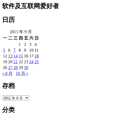
使
软件及互联网爱好者
用
rsync
日历
备
份
2011 年 9 月
一
二
三
四
五
六
日
1
2
3
4
5
6
7
8
9
10
11
12
13
14
15
16
17
18
19
20
21
22
23
24
25
26
27
28
29
30
« 8 月
10 月 »
存档
存
档
分类