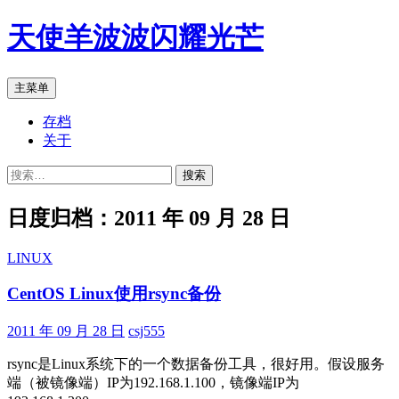
跳
天使羊波波闪耀光芒
至
正
文
搜
主菜单
索
存档
关于
搜
索：
日度归档：2011 年 09 月 28 日
LINUX
CentOS Linux使用rsync备份
2011 年 09 月 28 日
csj555
rsync是Linux系统下的一个数据备份工具，很好用。假设服务
端（被镜像端）IP为192.168.1.100，镜像端IP为