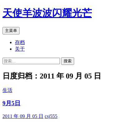
跳
天使羊波波闪耀光芒
至
正
文
搜
主菜单
索
存档
关于
搜
索：
日度归档：2011 年 09 月 05 日
生活
9月5日
2011 年 09 月 05 日
csj555