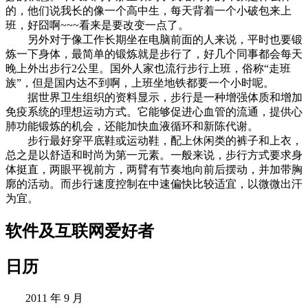
的，他们说我长的像一个高中生，每天背着一个小破包来上
班，好囧啊~~~看来是要改变一点了。
另外对于像工作长期坐在电脑前面的人来说，平时也要锻
炼一下身体，最简单的锻炼就是步行了，好几个同事都会每天
晚上外出步行2公里。国外人家也流行步行上班，俗称“走班
族”，但是国内达不到啊，上班坐地铁都要一个小时呢。
据世界卫生组织的资料显示，步行是一种增强体质和增加
免疫系统的理想运动方式。它能够促进心血管的流通，提供心
肺功能锻炼的机会，还能加快血液循环和新陈代谢。
步行最好穿平底鞋或运动鞋，配上休闲类的裤子和上衣，
总之是以舒适和时尚为第一元素。一般来说，步行方式要求身
体挺直，两眼平视前方，两臂有节奏地向前后摆动，并加带胸
廓的活动。而步行速度控制在中速偏快比较适宜，以微微出汗
为宜。
软件及互联网爱好者
日历
2011 年 9 月