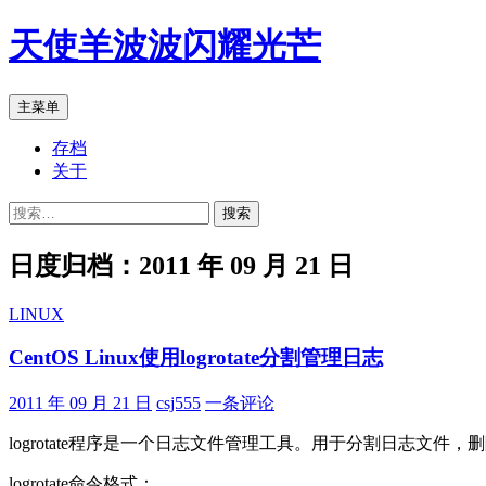
跳
天使羊波波闪耀光芒
至
正
文
搜
主菜单
索
存档
关于
搜
索：
日度归档：2011 年 09 月 21 日
LINUX
CentOS Linux使用logrotate分割管理日志
2011 年 09 月 21 日
csj555
一条评论
logrotate程序是一个日志文件管理工具。用于分割日志文
logrotate命令格式：