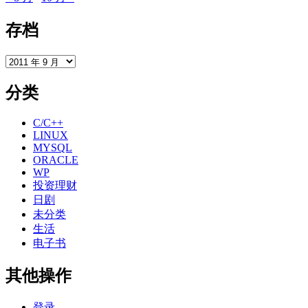
存档
存
档
分类
C/C++
LINUX
MYSQL
ORACLE
WP
投资理财
日剧
未分类
生活
电子书
其他操作
登录