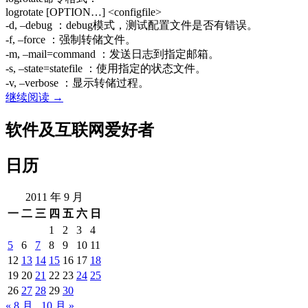
logrotate [OPTION…] <configfile>
-d, –debug ：debug模式，测试配置文件是否有错误。
-f, –force ：强制转储文件。
-m, –mail=command ：发送日志到指定邮箱。
-s, –state=statefile ：使用指定的状态文件。
-v, –verbose ：显示转储过程。
CentOS
继续阅读
→
Linux
使
软件及互联网爱好者
用
logrotate
日历
分
割
管
2011 年 9 月
理
一
二
三
四
五
六
日
日
1
2
3
4
志
5
6
7
8
9
10
11
12
13
14
15
16
17
18
19
20
21
22
23
24
25
26
27
28
29
30
« 8 月
10 月 »