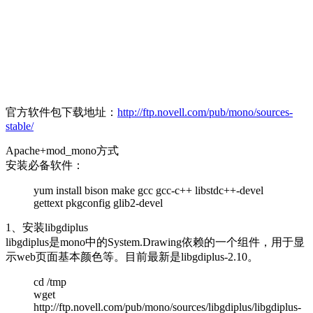
官方软件包下载地址：
http://ftp.novell.com/pub/mono/sources-
stable/
Apache+mod_mono方式
安装必备软件：
yum install bison make gcc gcc-c++ libstdc++-devel
gettext pkgconfig glib2-devel
1、安装libgdiplus
libgdiplus是mono中的System.Drawing依赖的一个组件，用于显
示web页面基本颜色等。目前最新是libgdiplus-2.10。
cd /tmp
wget
http://ftp.novell.com/pub/mono/sources/libgdiplus/libgdiplus-