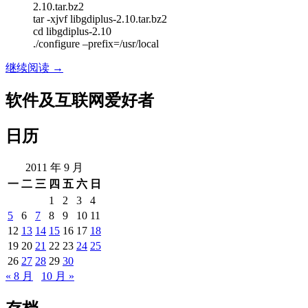
2.10.tar.bz2
tar -xjvf libgdiplus-2.10.tar.bz2
cd libgdiplus-2.10
./configure –prefix=/usr/local
CentOS
继续阅读
→
Linux
搭
软件及互联网爱好者
建.NET
环
日历
境
2011 年 9 月
一
二
三
四
五
六
日
1
2
3
4
5
6
7
8
9
10
11
12
13
14
15
16
17
18
19
20
21
22
23
24
25
26
27
28
29
30
« 8 月
10 月 »