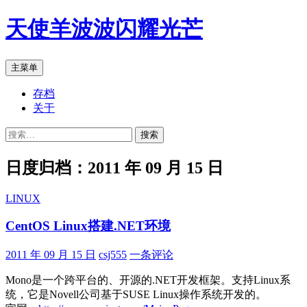
跳
天使羊波波闪耀光芒
至
正
文
搜
主菜单
索
存档
关于
搜
索：
日度归档：2011 年 09 月 15 日
LINUX
CentOS Linux搭建.NET环境
2011 年 09 月 15 日
csj555
一条评论
Mono是一个跨平台的、开源的.NET开发框架。支持Linux系
统，它是Novell公司基于SUSE Linux操作系统开发的。