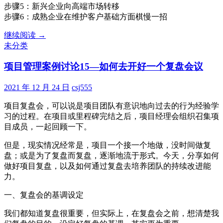
步骤5：新兴企业向高端市场转移
步骤6：成熟企业在维护客户基础方面棋慢一招
《创
继续阅读
→
新
未分类
者
项目管理案例讨论15—如何去开好一个复盘会议
的
窘
境》
2021 年 12 月 24 日
csj555
项目复盘会，可以说是项目团队有意识地向过去的行为经验学
习的过程。在项目或里程碑完结之后，项目经理会组织召集项
目成员，一起回顾一下。
但是，现实情况经常是，项目一个接一个地做，没时间做复
盘；或是为了复盘而复盘，逐渐地流于形式。今天，分享如何
做好项目复盘，以及如何通过复盘去培养团队的持续改进能
力。
一、复盘会的基调设定
我们都知道复盘很重要，但实际上，在复盘会之前，想清楚我