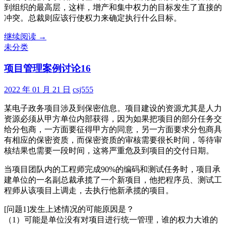
到组织的最高层，这样，增产和集中权力的目标发生了直接的
冲突。总裁则应该行使权力来确定执行什么目标。
项
继续阅读
→
目
未分类
管
项目管理案例讨论16
理
案
例
2022 年 01 月 21 日
csj555
讨
某电子政务项目涉及到保密信息。项目建设的资源尤其是人力
论
资源必须从甲方单位内部获得，因为如果把项目的部分任务交
17
—
给分包商，一方面要征得甲方的同意，另一方面要求分包商具
处
有相应的保密资质，而保密资质的审核需要很长时间，等待审
理
核结果也需要一段时间，这将严重危及到项目的交付日期。
组
当项目团队内的工程师完成90%的编码和测试任务时，项目承
织
建单位的一名副总裁承揽了一个新项目，他把程序员、测试工
内
程师从该项目上调走，去执行他新承揽的项目。
冲
突
[问题1]发生上述情况的可能原因是？
的
（1）可能是单位没有对项目进行统一管理，谁的权力大谁的
方