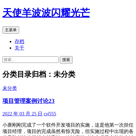
跳
天使羊波波闪耀光芒
至
正
文
搜
主菜单
索
存档
关于
搜
索：
分类目录归档：未分类
未分类
项目管理案例讨论23
2022 年 03 月 25 日
csj555
小唐刚刚完成了一个软件开发项目的实施，这是他第一次担任
项目经理，项目的完成虽然有惊无险，但实施过程中出现的各