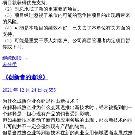
项目就获得优先支持。
法
（2）副总承揽了新的更重要的项目。
（3）项目经理忽视了单位内可能的竞争性项目的出现所带来
的风险。
（4）可能是本项目的绩效不好，已失去了本单位有关方面的
支持。
（5）可能是重要干系人如客户、公司高层管理者内定项目暂
停或下马。
项
继续阅读
→
目
未分类
管
《创新者的窘境》
理
案
例
2021 年 12 月 24 日
csj555
讨
为什么成熟企业会延迟推出新技术？
论
在解释成熟企业为什么会延迟推出新技术时，经常被提到的一
16
个解释是：担心现有产品的销售受到影响。
但如果新技术推动了新市场应用领域的出现，那么新技术的推
出可能并不一定会侵蚀现有产品的销售。
但是当成熟企业等到新技术在新的商业应用领域逐渐发展成熟