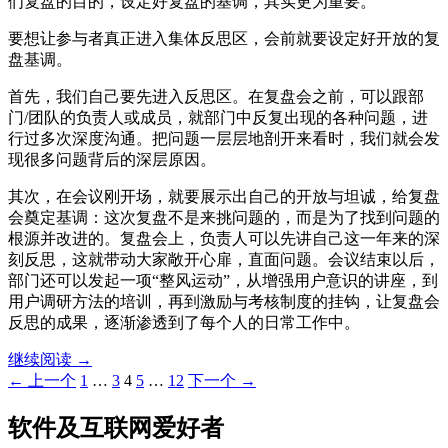
们复盘的目的，设定好复盘的基调，其实更为重要。
要想让参与者真正进入集体反思区，会前就要设定好开放的复
盘基调。
首先，我们自己要先进入反思区。在复盘会之前，可以跟部
门/团队的负责人或成员，就部门中反复出现的各种问题，进
行过多次深度沟通。把问题一层层地剖开来看时，我们就会发
现很多问题背后的深层原因。
其次，在会议刚开场，就要展示出自己的开放与坦诚，给复盘
会奠定基调：这次复盘不是来挑问题的，而是为了找到问题的
根源并改进的。复盘会上，负责人可以先讲自己这一年来的深
刻反思，这就带动大家敞开心扉，直面问题。会议结束以后，
部门还可以发起一项“整风运动”，从增强用户意识的讲座，到
用户调研方法的培训，再到激励与考核制度的挂钩，让复盘会
反思的成果，逐渐渗透到了每个人的日常工作中。
项
继续阅读
→
目
文
← 上一个
1
…
3
4
5
…
12
下一个 →
管
章
理
软件及互联网爱好者
导
案