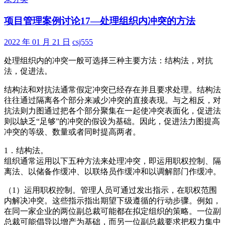
管
项目管理案例讨论17—处理组织内冲突的方法
理
案
例
2022 年 01 月 21 日
csj555
讨
处理组织内的冲突一般可选择三种主要方法：结构法，对抗
论
法，促进法。
18
结构法和对抗法通常假定冲突已经存在并且要求处理。结构法
往往通过隔离各个部分来减少冲突的直接表现。与之相反，对
抗法则力图通过把各个部分聚集在一起使冲突表面化，促进法
则以缺乏“足够”的冲突的假设为基础。因此，促进法力图提高
冲突的等级、数量或者同时提高两者。
1．结构法。
组织通常运用以下五种方法来处理冲突，即运用职权控制、隔
离法、以储备作缓冲、以联络员作缓冲和以调解部门作缓冲。
（1）运用职权控制。管理人员可通过发出指示，在职权范围
内解决冲突。这些指示指出期望下级遵循的行动步骤。例如，
在同一家企业的两位副总裁可能都在拟定组织的策略。一位副
总裁可能倡导以增产为基础，而另一位副总裁要求把权力集中