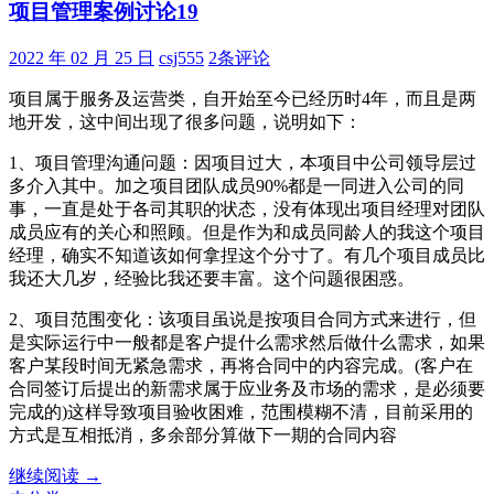
项目管理案例讨论19
理
案
例
2022 年 02 月 25 日
csj555
2条评论
讨
项目属于服务及运营类，自开始至今已经历时4年，而且是两
论
地开发，这中间出现了很多问题，说明如下：
20
1、项目管理沟通问题：因项目过大，本项目中公司领导层过
多介入其中。加之项目团队成员90%都是一同进入公司的同
事，一直是处于各司其职的状态，没有体现出项目经理对团队
成员应有的关心和照顾。但是作为和成员同龄人的我这个项目
经理，确实不知道该如何拿捏这个分寸了。有几个项目成员比
我还大几岁，经验比我还要丰富。这个问题很困惑。
2、项目范围变化：该项目虽说是按项目合同方式来进行，但
是实际运行中一般都是客户提什么需求然后做什么需求，如果
客户某段时间无紧急需求，再将合同中的内容完成。(客户在
合同签订后提出的新需求属于应业务及市场的需求，是必须要
完成的)这样导致项目验收困难，范围模糊不清，目前采用的
方式是互相抵消，多余部分算做下一期的合同内容
项
继续阅读
→