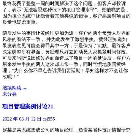
最终花费了整整一周的时间解决了这个问题，但客户却投诉
了，表示“无法容忍这种低下的项目管理水平”。更糟糕的是，
因为担心系统中还隐含着其他类似的错误，客户高层对项目的
质量也疑虑重重。
随后发生的事情让黄经理更加为难：客户的两个负责人对界面
风格的看法不一致， 并为此发生了激烈争执。黄经理知道如
果发表意见可能会得罪其中一方，于是保持了沉默。最终客户
决定调整所有界面，黄经理只好立刻动员大家抓紧时间修改。
可后来当听说因修改界面而造成了项目一周的延误后，客户方
原来发生争执的两人这次却非常一致，同时气愤地质问黄经
理，“为什么你不早点告诉我们要延期！早知这样才不会让你
改呢！”
项
继续阅读
→
目
未分类
管
项目管理案例讨论21
理
案
例
2022 年 03 月 12 日
csj555
讨
赵某是某系统集成公司的项目经理，负责某省科技厅情报研究
论