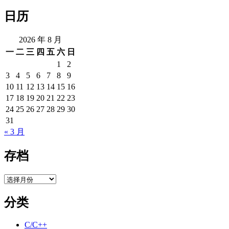
航
例
日历
讨
论
2026 年 8 月
15
—
一
二
三
四
五
六
日
如
1
2
何
3
4
5
6
7
8
9
去
10
11
12
13
14
15
16
开
17
18
19
20
21
22
23
好
24
25
26
27
28
29
30
一
31
个
« 3 月
复
盘
存档
会
议
存
档
分类
C/C++