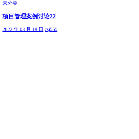
目
未分类
管
项目管理案例讨论22
理
案
例
2022 年 03 月 18 日
csj555
讨
论
23