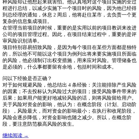
种风险却让他想起来就害怕。他认真地对这个项目实施的全过
程进行总结，以减少实施下一个项目时的风险，因为他已经得
到总经理的通知，休息 2 周后，他将赴往某市，去负责一个更
复杂的信息集成项目。
在管理当前项目的时候，重要的是实用以前的项目教训来改进
公司的项目管理过程。因此，在项目结束过程中，重要的是评
审风险识别清单。
项目特别容易招致风险，是因为每个项目在某些方面都是独特
的，所以他不可能以这个项目为例列出将来要实施项目所面临
的风险，他必须制订出权变措施，用来应对风险。管理储备也
是必须的，什么事都要留有余地，包括时间和成本。
问以下经验是否正确？
对于如何规避风险，他总结出 4 条经验：关注能排除产生风险
的因素；不去投标认为风险过大的项目；接受风险事件带来的
后果；如果用户能更好地减轻风险的话，则将风险留给用户。
关于风险对资金的影响，他认为：在概念阶段（计划、启动阶
段），风险最大，而对资金的影响最小；在执行和收尾阶段，
风险会逐步降低，对资金影响也随之减少。所以，在概念阶
段，要注意防范极高风险的发生。
项
继续阅读
→