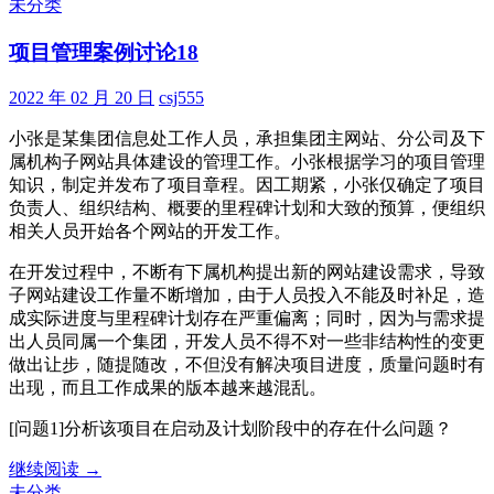
目
未分类
管
项目管理案例讨论18
理
案
例
2022 年 02 月 20 日
csj555
讨
小张是某集团信息处工作人员，承担集团主网站、分公司及下
论
属机构子网站具体建设的管理工作。小张根据学习的项目管理
19
知识，制定并发布了项目章程。因工期紧，小张仅确定了项目
负责人、组织结构、概要的里程碑计划和大致的预算，便组织
相关人员开始各个网站的开发工作。
在开发过程中，不断有下属机构提出新的网站建设需求，导致
子网站建设工作量不断增加，由于人员投入不能及时补足，造
成实际进度与里程碑计划存在严重偏离；同时，因为与需求提
出人员同属一个集团，开发人员不得不对一些非结构性的变更
做出让步，随提随改，不但没有解决项目进度，质量问题时有
出现，而且工作成果的版本越来越混乱。
[问题1]分析该项目在启动及计划阶段中的存在什么问题？
项
继续阅读
→
目
未分类